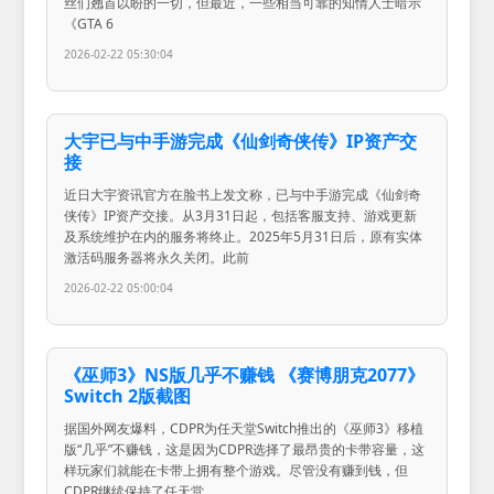
丝们翘首以盼的一切，但最近，一些相当可靠的知情人士暗示
《GTA 6
2026-02-22 05:30:04
大宇已与中手游完成《仙剑奇侠传》IP资产交
接
近日大宇资讯官方在脸书上发文称，已与中手游完成《仙剑奇
侠传》IP资产交接。从3月31日起，包括客服支持、游戏更新
及系统维护在内的服务将终止。2025年5月31日后，原有实体
激活码服务器将永久关闭。此前
2026-02-22 05:00:04
《巫师3》NS版几乎不赚钱 《赛博朋克2077》
Switch 2版截图
据国外网友爆料，CDPR为任天堂Switch推出的《巫师3》移植
版“几乎”不赚钱，这是因为CDPR选择了最昂贵的卡带容量，这
样玩家们就能在卡带上拥有整个游戏。尽管没有赚到钱，但
CDPR继续保持了任天堂