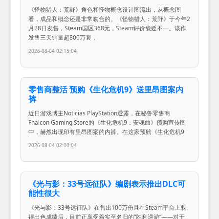
《怪物猎人：荒野》角色和怪物概念设计图流出，从概念图
看，成品和概念还是非常吻合的。《怪物猎人：荒野》于今年2
月28日发售，Steam国区368元，Steam评价褒贬不一。该作
发售三天销量超800万套，
2026-08-04 02:15:04
零售商整活 预购《生化危机9》送里昂图案内
裤
近日游戏博主Noticias PlayStation透露，在秘鲁零售商
Fhalcon Gaming Store的《生化危机9：安魂曲》预购宣传图
中，赫然出现印有里昂图案的内裤。在这家预购《生化危机9
2026-08-04 02:00:04
《光与影：33号远征队》编剧表示推出DLC可
能性很大
《光与影：33号远征队》在售出100万份且在Steam平台上取
得出色成绩后，目前正享受着实至名归的“胜利巡游”——对于