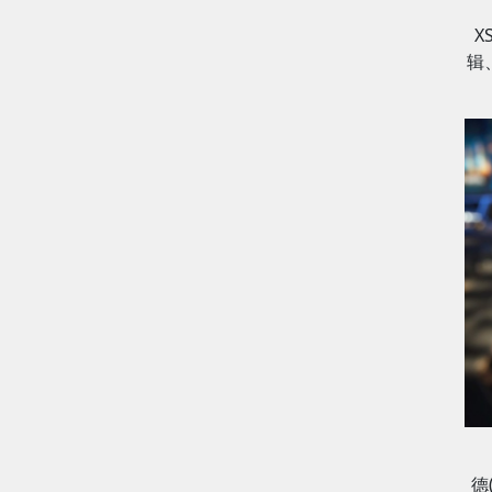
X
辑
德