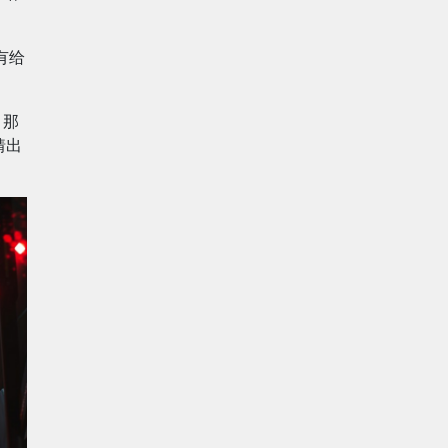
有给
，那
猜出