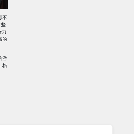
标不
有些
全力
布的
的游
，格