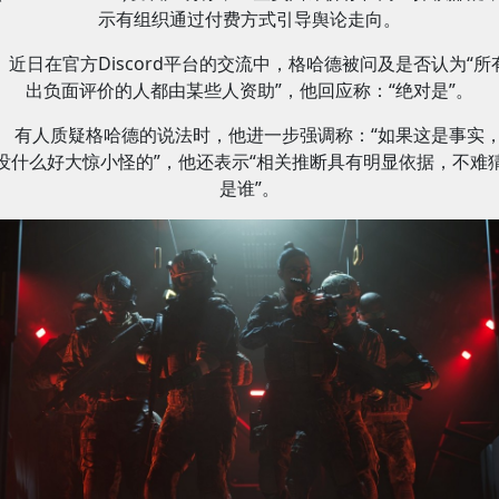
示有组织通过付费方式引导舆论走向。
近日在官方Discord平台的交流中，格哈德被问及是否认为“所
出负面评价的人都由某些人资助”，他回应称：“绝对是”。
有⼈质疑格哈德的说法时，他进一步强调称：“如果这是事实
没什么好大惊小怪的”，他还表示“相关推断具有明显依据，不难
是谁”。