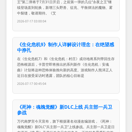
王”第二弹将于7月31日开启，之前第一弹的几位“永夜之王”继
续登场直到轮换，新增三头野兽、征兆、平衡律法的魔物、雾
中裂缝，敬请期待。《艾
2026-07-17 03:00:04
《生化危机9》制作人详解设计理念：在绝望感
中挣扎
在《生化危机7》和《生化危机：村庄》成功地将系列带回生存
恐怖根源后，卡普空即将推出的系列新作《生化危机：安魂
曲》计划将这种恐怖体验推向新的高度。游戏制作人熊泽正人
近日在接受采访时透露，团队的核心目标是
2026-07-17 00:45:04
《死神：魂魄觉醒》新DLC上线 兵主部一兵卫
参战
万代南梦宫今天宣布，旗下根据著名动漫改编游戏，《死神：
魂魄觉醒》新DLC“兵主部一兵卫”上线参战。兵主部一兵卫是日