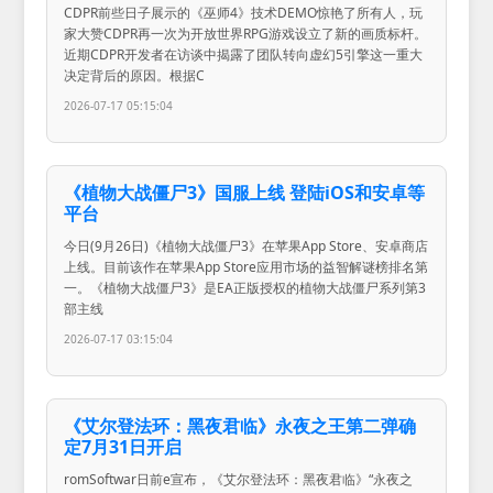
CDPR前些日子展示的《巫师4》技术DEMO惊艳了所有人，玩
家大赞CDPR再一次为开放世界RPG游戏设立了新的画质标杆。
近期CDPR开发者在访谈中揭露了团队转向虚幻5引擎这一重大
决定背后的原因。根据C
2026-07-17 05:15:04
《植物大战僵尸3》国服上线 登陆iOS和安卓等
平台
今日(9月26日)《植物大战僵尸3》在苹果App Store、安卓商店
上线。目前该作在苹果App Store应用市场的益智解谜榜排名第
一。《植物大战僵尸3》是EA正版授权的植物大战僵尸系列第3
部主线
2026-07-17 03:15:04
《艾尔登法环：黑夜君临》永夜之王第二弹确
定7月31日开启
romSoftwar日前e宣布，《艾尔登法环：黑夜君临》“永夜之