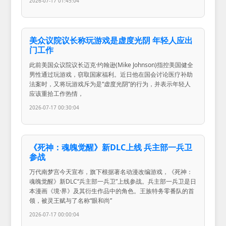
2026-07-17 01:45:04
美众议院议长称玩游戏是虚度光阴 年轻人应出
门工作
此前美国众议院议长迈克·约翰逊(Mike Johnson)指控美国健全
男性通过玩游戏，窃取国家福利。近日他在国会讨论医疗补助
法案时，又将玩游戏斥为是“虚度光阴”的行为，并表示年轻人
应该重拾工作热情，
2026-07-17 00:30:04
《死神：魂魄觉醒》新DLC上线 兵主部一兵卫
参战
万代南梦宫今天宣布，旗下根据著名动漫改编游戏，《死神：
魂魄觉醒》新DLC“兵主部一兵卫”上线参战。兵主部一兵卫是日
本漫画《境·界》及其衍生作品中的角色。王族特务零番队的首
领，被灵王赋与了名称“眼和尚”
2026-07-17 00:00:04