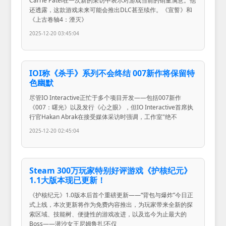
Carrie Patel在一次新的采访中表示对游戏当前的销量满意。他
还透露，这款游戏未来可能会推出DLC甚至续作。《宣誓》和
《上古卷轴4：湮灭》
2025-12-20 03:45:04
IOI称《杀手》系列不会终结 007新作将保留特
色幽默
尽管IO Interactive正忙于多个项目开发——包括007新作
《007：曙光》以及发行《心之眼》，但IO Interactive首席执
行官Hakan Abrak在接受媒体采访时强调，工作室"绝不
2025-12-20 02:45:04
Steam 300万玩家特别好评游戏《护核纪元》
1.1大版本现已更新！
《护核纪元》1.0版本后首个重磅更新——“背包与爆炸”今日正
式上线，本次更新将作为免费内容推出，为玩家带来全新的探
索区域、技能树、便捷性的游戏改进，以及迄今为止最大的
Boss——潜沙女王尼姆鲁扎!不仅