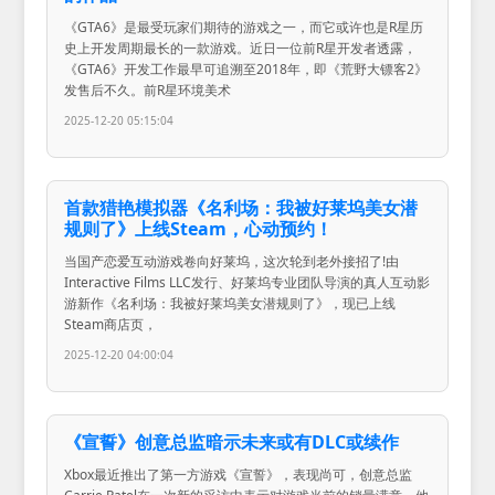
《GTA6》是最受玩家们期待的游戏之一，而它或许也是R星历
史上开发周期最长的一款游戏。近日一位前R星开发者透露，
《GTA6》开发工作最早可追溯至2018年，即《荒野大镖客2》
发售后不久。前R星环境美术
2025-12-20 05:15:04
首款猎艳模拟器《名利场：我被好莱坞美女潜
规则了》上线Steam，心动预约！
当国产恋爱互动游戏卷向好莱坞，这次轮到老外接招了!由
Interactive Films LLC发行、好莱坞专业团队导演的真人互动影
游新作《名利场：我被好莱坞美女潜规则了》，现已上线
Steam商店页，
2025-12-20 04:00:04
《宣誓》创意总监暗示未来或有DLC或续作
Xbox最近推出了第一方游戏《宣誓》，表现尚可，创意总监