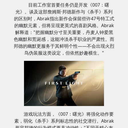
目前工作室首要任务仍是开发《007：曙
光》。谈及这部詹姆斯·邦德新作与《杀手》系列
的区别时，Abrak指出新作会保留些许47号特工式
的幽默元素，但将呈现更英式的喜剧风格。Abrak
解释道："把握幽默分寸至关重要，丹麦人钟爱黑
色幽默和荒诞感，这能冲淡杀手职业的严肃性。而
邦德的幽默更服务于其鲜明个性——不会出现火烈
鸟伪装服这类设定，但依然妙趣横生。"
游戏玩法方面，《007：曙光》将强化动作要
素，弱化《杀手》系列标志性的社交潜行。Abrak
形容邦德的行为模式更具冲动性："不同于精心布