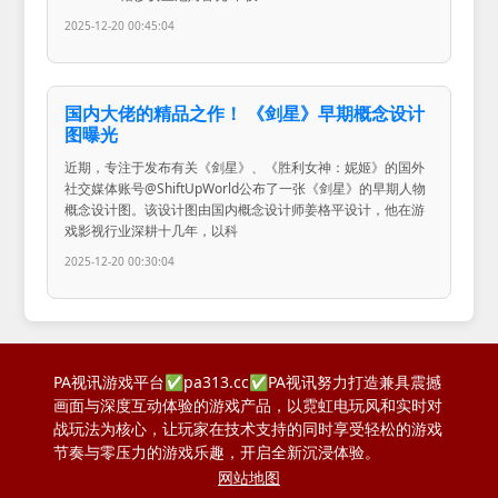
2025-12-20 00:45:04
国内大佬的精品之作！ 《剑星》早期概念设计
图曝光
近期，专注于发布有关《剑星》、《胜利女神：妮姬》的国外
社交媒体账号@ShiftUpWorld公布了一张《剑星》的早期人物
概念设计图。该设计图由国内概念设计师姜格平设计，他在游
戏影视行业深耕十几年，以科
2025-12-20 00:30:04
PA视讯游戏平台✅pa313.cc✅PA视讯努力打造兼具震撼
画面与深度互动体验的游戏产品，以霓虹电玩风和实时对
战玩法为核心，让玩家在技术支持的同时享受轻松的游戏
节奏与零压力的游戏乐趣，开启全新沉浸体验。
网站地图