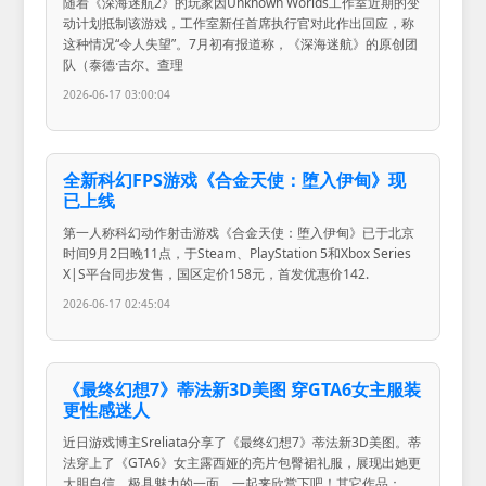
随着《深海迷航2》的玩家因Unknown Worlds工作室近期的变
动计划抵制该游戏，工作室新任首席执行官对此作出回应，称
这种情况“令人失望”。7月初有报道称，《深海迷航》的原创团
队（泰德·吉尔、查理
2026-06-17 03:00:04
全新科幻FPS游戏《合金天使：堕入伊甸》现
已上线
第一人称科幻动作射击游戏《合金天使：堕入伊甸》已于北京
时间9月2日晚11点，于Steam、PlayStation 5和Xbox Series
X|S平台同步发售，国区定价158元，首发优惠价142.
2026-06-17 02:45:04
《最终幻想7》蒂法新3D美图 穿GTA6女主服装
更性感迷人
近日游戏博主Sreliata分享了《最终幻想7》蒂法新3D美图。蒂
法穿上了《GTA6》女主露西娅的亮片包臀裙礼服，展现出她更
大胆自信，极具魅力的一面。一起来欣赏下吧！其它作品：