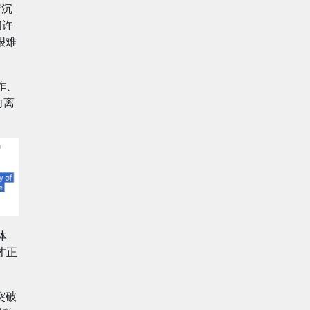
情沉
们许
艰难
作、
向离
体
才正
突破