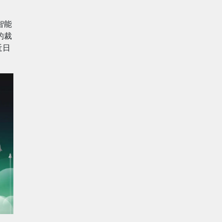
智能
的裁
近日