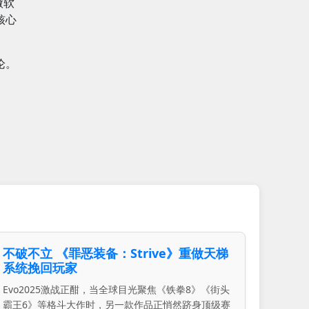
微软
核心
论。
不破不立 《罪恶装备：Strive》重做天梯
系统挽回玩家
Evo2025激战正酣，当全球目光聚焦《铁拳8》《街头
霸王6》等格斗大作时，另一款作品正悄然跻身顶级赛