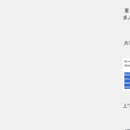
重
多
共
上