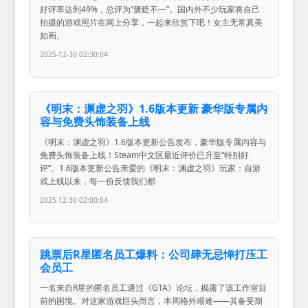
好评率达到49%，总评为“褒贬不一”。国内外不少玩家将自己
拍摄的游戏照片在网上分享，一起来欣赏下吧！女主无常真美
如画。
2025-12-30 02:30:04
《明末：渊虚之羽》1.6版本更新 豪华版专属内
容与免费头饰装备上线
《明末：渊虚之羽》1.6版本更新公告发布，豪华版专属内容与
免费头饰装备上线！Steam中文区最近评价已升至“特别好
评”。1.6版本更新公告亲爱的《明末：渊虚之羽》玩家：自游
戏上线以来，每一份反馈我们都
2025-12-30 02:00:04
跳票后R星匿名员工爆料：公司肆无忌惮打压工
会员工
一名来自R星的匿名员工通过《GTA》论坛，揭露了该工作室目
前的困境。对这家游戏巨头而言，本周格外艰难——其备受期