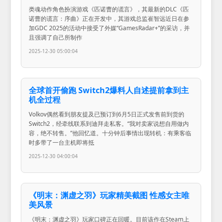
类魂动作角色扮演游戏《匹诺曹的谎言》，其最新的DLC《匹
诺曹的谎言：序曲》正在开发中，其游戏总监崔智远近日在参
加GDC 2025的活动中接受了外媒“GamesRadar+”的采访，并
且强调了自己所制作
2025-12-30 05:00:04
全球首开偷跑 Switch2爆料人自述提前拿到主
机全过程
Volkov偶然看到朋友提及已预订到6月5日正式发售前到货的
Switch2，经牵线联系到迪拜走私客。“我对卖家说想自用做内
容，绝不转售。”他回忆道。十分钟后事情出现转机：有乘客临
时多带了一台主机即将抵
2025-12-30 04:00:04
《明末：渊虚之羽》玩家精美截图 性感女主唯
美风景
《明末：渊虚之羽》玩家口碑正在回暖。目前该作在Steam上