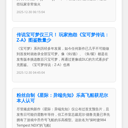
些玩家非常恼火
2025-12-30 06:15:04
传说宝可梦仅三只！ 玩家抱怨《宝可梦传说：
Z-A》图鉴数量少
《宝可梦》系列历经多年发展，如今任何新作已几乎不可能做
到首发时就收录全部宝可梦。像《剑/盾》、《朱/紫》都是在
发售版本挑选数百只宝可梦，再通过更像或DLC的方式逐步扩
充图鉴。《宝可梦传说：Z-A》也将
2025-12-30 04:45:04
粉丝自制《星际：异端先知》乐高飞船获尼尔
本人认可
尽管顽皮狗新作《星际：异端先知》仅公布过首支预告片，且
发售日可能仍需数年等待，但工作室总裁尼尔·德鲁克曼已率先
拥有了游戏中乔丹号飞船的乐高模型。这款名为“保时捷984
Tempest NDX”的飞船(