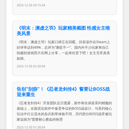
2025-12-30 03:15:04
《明末：渊虚之羽》玩家精美截图 性感女主唯
美风景
《明末：渊虚之羽》玩家口碑正在回暖。目前该作在Steam上
好评率达到49%，总评为“褒贬不一”。国内外不少玩家将自己
拍摄的游戏照片在网上分享，一起来欣赏下吧！女主无常真美
如画。
2025-12-30 02:30:04
告别"刮痧"！《忍者龙剑传4》誓要让BOSS战
迎来重生
《忍者龙剑传4》开发团队近日透露，新作将在保留系列精髓的
基础上，全面优化前作中备受争议的BOSS战设计。与系列核心
玩法中行云流水的杂兵割草体验不同，历代部分BOSS战常被玩
家诟病为“需要耐心磨血的铁壁
2025-12-30 01:30:04