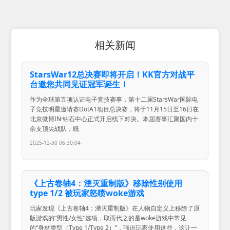
相关新闻
StarsWar12总决赛即将开启！KK官方对战平
台邀您共同见证冠军诞生！
作为全球第五项认证电子竞技赛事，第十二届StarsWar国际电
子竞技明星邀请赛DotA1项目总决赛，将于11月15日至16日在
北京微博IN·钻石中心正式开启线下对决。本届赛事汇聚国内十
余支顶尖战队，既
2025-12-30 06:30:04
《上古卷轴4：湮灭重制版》移除性别使用
type 1/2 被玩家怒喷woke游戏
玩家发现《上古卷轴4：湮灭重制版》在人物自定义上移除了原
版游戏的“男性/女性”选项，取而代之的是woke游戏中常见
的“身材类型（Type 1/Type 2）”，强迫玩家使用这些，这让一