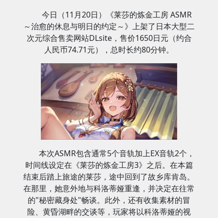
今日（11月20日）《莱莎的炼金工房 ASMR
～治愈的休息与明日的约定～》上架了日本大型二
次元综合售卖网站DLsite，售价1650日元（约合
人民币74.71元），总时长约80分钟。
本次ASMR包含通常5个音轨加上EX音轨2个，
时间线设定在《莱莎的炼金工房3》之后。在本篇
结束后踏上旅途的莱莎，途中回到了故乡库肯岛。
在那里，她意外地与科洛蒂娅重逢，并决定在往常
的"秘密藏身处"畅谈。此外，还有收集素材的冒
险、黄昏湖畔的交谈等，玩家将以科洛蒂娅的视