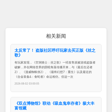
相关新闻
太反常了！ 盗版社区呼吁玩家去买正版《丝之
歌》
有玩家发现，《空洞骑士：丝之歌》一经发售就被游戏盗版者
破解，并在网络世界的阴暗角落传播开来，与《最后生还者
2》、《漫威蜘蛛侠2》、《最终幻想7：重生》以及最近的
《合金装备Δ：食蛇者》命运相仿。但这一次
2026-08-02 03:00:05
《双点博物馆》联动《吸血鬼幸存者》极大丰
富馆藏