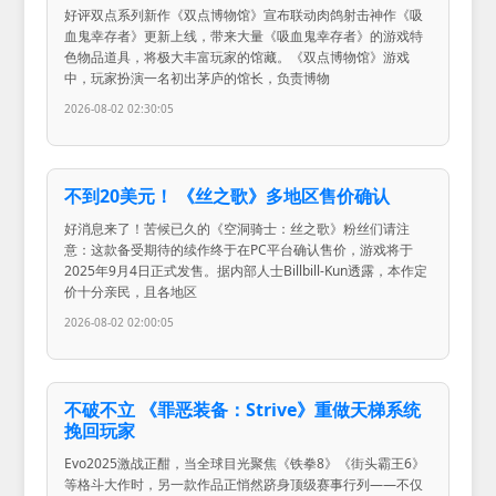
好评双点系列新作《双点博物馆》宣布联动肉鸽射击神作《吸
血鬼幸存者》更新上线，带来大量《吸血鬼幸存者》的游戏特
色物品道具，将极大丰富玩家的馆藏。《双点博物馆》游戏
中，玩家扮演一名初出茅庐的馆长，负责博物
2026-08-02 02:30:05
不到20美元！ 《丝之歌》多地区售价确认
好消息来了！苦候已久的《空洞骑士：丝之歌》粉丝们请注
意：这款备受期待的续作终于在PC平台确认售价，游戏将于
2025年9月4日正式发售。据内部人士Billbill-Kun透露，本作定
价十分亲民，且各地区
2026-08-02 02:00:05
不破不立 《罪恶装备：Strive》重做天梯系统
挽回玩家
Evo2025激战正酣，当全球目光聚焦《铁拳8》《街头霸王6》
等格斗大作时，另一款作品正悄然跻身顶级赛事行列——不仅