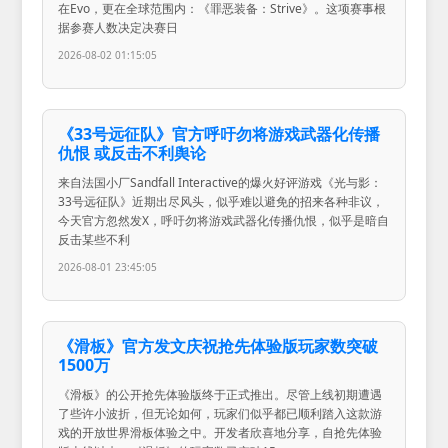
在Evo，更在全球范围内：《罪恶装备：Strive》。这项赛事根
据参赛人数决定决赛日
2026-08-02 01:15:05
《33号远征队》官方呼吁勿将游戏武器化传播
仇恨 或反击不利舆论
来自法国小厂Sandfall Interactive的爆火好评游戏《光与影：
33号远征队》近期出尽风头，似乎难以避免的招来各种非议，
今天官方忽然发X，呼吁勿将游戏武器化传播仇恨，似乎是暗自
反击某些不利
2026-08-01 23:45:05
《滑板》官方发文庆祝抢先体验版玩家数突破
1500万
《滑板》的公开抢先体验版终于正式推出。尽管上线初期遭遇
了些许小波折，但无论如何，玩家们似乎都已顺利踏入这款游
戏的开放世界滑板体验之中。开发者欣喜地分享，自抢先体验