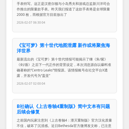
手表特写。这正是汉密尔顿与小岛秀夫和游戏总监新川洋司合
作推出的限量款手表。昨天我们报道了这款手表将是全球限量
2000 枚，而根据官方目前放出了
2026-02-07 06:30:04
《宝可梦》第十世代地图泄露 新作或将聚焦海
洋世界
最新流出的《宝可梦》第十世代情报可能揭示了继《朱/紫》
《剑/盾》之后下一代正作的背景设定，本次消息源自以爆料准
确著称的“Centro Leaks”情报源。该情报账号在社交平台X透
露，开发代号为“盖亚”
2026-02-07 02:00:04
B社确认《上古卷轴4重制版》简中文本有问题
后续会修复
之前国内玩家注意到《上古卷轴4：湮灭重制版》官方汉化质量
不佳，破坏了沉浸感。近日Bethesda官方微博发文称，已注意