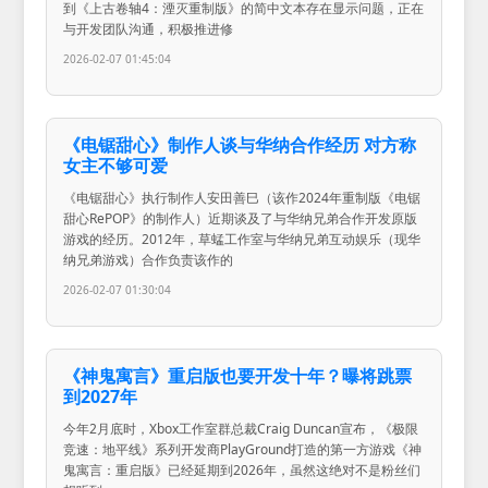
到《上古卷轴4：湮灭重制版》的简中文本存在显示问题，正在
与开发团队沟通，积极推进修
2026-02-07 01:45:04
《电锯甜心》制作人谈与华纳合作经历 对方称
女主不够可爱
《电锯甜心》执行制作人安田善巳（该作2024年重制版《电锯
甜心RePOP》的制作人）近期谈及了与华纳兄弟合作开发原版
游戏的经历。2012年，草蜢工作室与华纳兄弟互动娱乐（现华
纳兄弟游戏）合作负责该作的
2026-02-07 01:30:04
《神鬼寓言》重启版也要开发十年？曝将跳票
到2027年
今年2月底时，Xbox工作室群总裁Craig Duncan宣布，《极限
竞速：地平线》系列开发商PlayGround打造的第一方游戏《神
鬼寓言：重启版》已经延期到2026年，虽然这绝对不是粉丝们