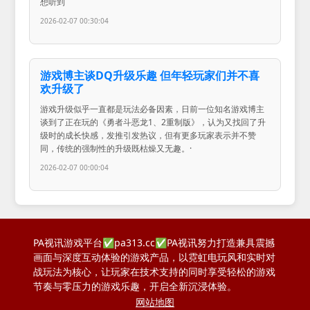
想听到
2026-02-07 00:30:04
游戏博主谈DQ升级乐趣 但年轻玩家们并不喜
欢升级了
游戏升级似乎一直都是玩法必备因素，日前一位知名游戏博主
谈到了正在玩的《勇者斗恶龙1、2重制版》，认为又找回了升
级时的成长快感，发推引发热议，但有更多玩家表示并不赞
同，传统的强制性的升级既枯燥又无趣。·
2026-02-07 00:00:04
PA视讯游戏平台✅pa313.cc✅PA视讯努力打造兼具震撼
画面与深度互动体验的游戏产品，以霓虹电玩风和实时对
战玩法为核心，让玩家在技术支持的同时享受轻松的游戏
节奏与零压力的游戏乐趣，开启全新沉浸体验。
网站地图