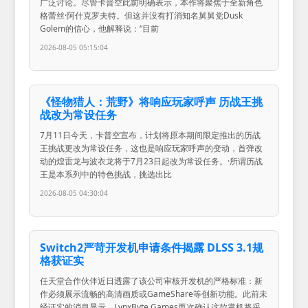
广泛讨论。尽管卡普空此前明确表示，本作将聚焦于全新角色
格蕾丝·阿什克罗夫特。但这并没有打消知名舅舅党Dusk
Golem的信心，他解释说：“目前
2026-08-05 05:15:04
《怪物猎人：荒野》将响应玩家呼声 历战王挑
战改为常设任务
7月11日今天，卡普空宣布，计划将原本期间限定推出的历战
王挑战更改为常设任务，这也是响应玩家呼声的变动，首弹改
动的煌雷龙与波衣龙将于7月23日起改为常设任务。·所谓历战
王是本系列中的特色挑战，挑选出比
2026-08-05 04:30:04
Switch2严苛开发机申请条件揭露 DLSS 3.1规
格获证实
任天堂合作伙伴近日透露了该公司审核开发机的严格标准：新
作必须展示流畅的高清画质或GameShare等创新功能。此前未
经证实的消息显示，LynxByte Games再次确认这款掌机将采