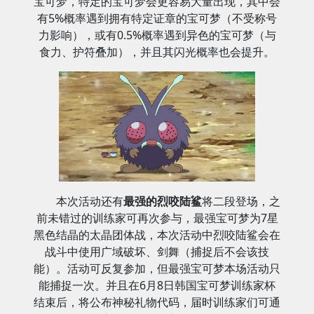
宝可梦，特定的宝可梦会更容易大量出现，其中会
有5%概率遇到拥有特定证章的宝可梦（不受称号
力影响），或有0.5%概率遇到异色的宝可梦（与
食力、护符叠加），并且其闪光概率也会提升。
本次活动还有
最强的烈咬陆鲨
将二段登场，之
前未错过的训练家可再次参与，最强宝可梦为7星
黑色结晶的太晶团体战，本次活动中烈咬陆鲨会在
战斗中使用广域破坏、剑舞（捕捉后不会该技
能）。活动可反复参加，但最强宝可梦本场活动只
能捕捉一次。并且在6月8日韩国宝可梦训练家杯
结束后，将公布神秘礼物代码，届时训练家们可通