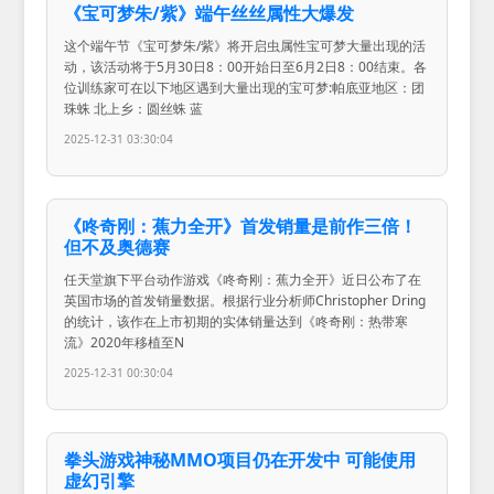
《宝可梦朱/紫》端午丝丝属性大爆发
这个端午节《宝可梦朱/紫》将开启虫属性宝可梦大量出现的活
动，该活动将于5月30日8：00开始日至6月2日8：00结束。各
位训练家可在以下地区遇到大量出现的宝可梦:帕底亚地区：团
珠蛛 北上乡：圆丝蛛 蓝
2025-12-31 03:30:04
《咚奇刚：蕉力全开》首发销量是前作三倍！
但不及奥德赛
任天堂旗下平台动作游戏《咚奇刚：蕉力全开》近日公布了在
英国市场的首发销量数据。根据行业分析师Christopher Dring
的统计，该作在上市初期的实体销量达到《咚奇刚：热带寒
流》2020年移植至N
2025-12-31 00:30:04
拳头游戏神秘MMO项目仍在开发中 可能使用
虚幻引擎