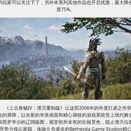
的玩家可以关注下了，另外本系列其他作品也开启优惠，最大降
度75%。
《上古卷轴IV：湮灭重制版》让这部2006年的年度扛鼎之作
光的屏障，以全新的华美画面和精心调校的游戏系统登上现代舞
索西罗帝尔的辽阔版图，观赏前所未有的壮丽景色，阻止湮灭位
恶势力侵占家园，体验久负盛名的Bethesda Game Studios精