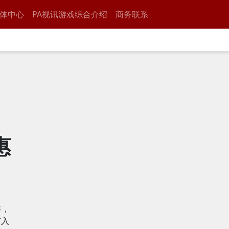
体中心
PA视讯游戏综合介绍
商务联系
惠
售，
有入