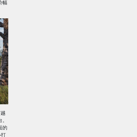
价幅
穿越
台。
面的
心打