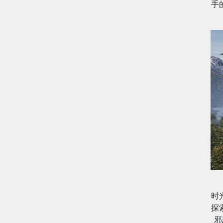
手
时
探
邪