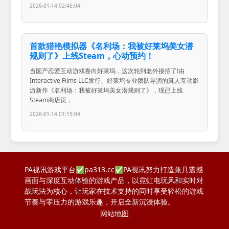
2026-01-14 02:45:04
首款猎艳模拟器《名利场：我被好莱坞美女潜
规则了》上线Steam，心动预约！
当国产恋爱互动游戏卷向好莱坞，这次轮到老外接招了!由
Interactive Films LLC发行、好莱坞专业团队导演的真人互动影
游新作《名利场：我被好莱坞美女潜规则了》，现已上线
Steam商店页，
2026-01-14 01:15:04
PA视讯游戏平台✅pa313.cc✅PA视讯努力打造兼具震撼
画面与深度互动体验的游戏产品，以霓虹电玩风和实时对
战玩法为核心，让玩家在技术支持的同时享受轻松的游戏
节奏与零压力的游戏乐趣，开启全新沉浸体验。
网站地图