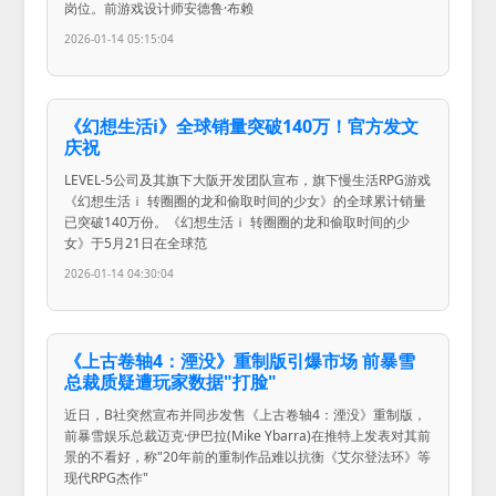
岗位。前游戏设计师安德鲁·布赖
2026-01-14 05:15:04
《幻想生活i》全球销量突破140万！官方发文
庆祝
LEVEL-5公司及其旗下大阪开发团队宣布，旗下慢生活RPG游戏
《幻想生活ｉ 转圈圈的龙和偷取时间的少女》的全球累计销量
已突破140万份。《幻想生活ｉ 转圈圈的龙和偷取时间的少
女》于5月21日在全球范
2026-01-14 04:30:04
《上古卷轴4：湮没》重制版引爆市场 前暴雪
总裁质疑遭玩家数据"打脸"
近日，B社突然宣布并同步发售《上古卷轴4：湮没》重制版，
前暴雪娱乐总裁迈克·伊巴拉(Mike Ybarra)在推特上发表对其前
景的不看好，称"20年前的重制作品难以抗衡《艾尔登法环》等
现代RPG杰作"