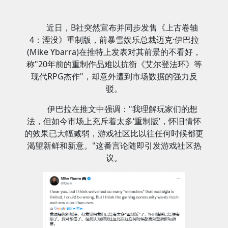
近日，B社突然宣布并同步发售《上古卷轴
4：湮没》重制版，前暴雪娱乐总裁迈克·伊巴拉
(Mike Ybarra)在推特上发表对其前景的不看好，
称"20年前的重制作品难以抗衡《艾尔登法环》等
现代RPG杰作"，却意外遭到市场数据的强力反
驳。
伊巴拉在推文中强调："我理解玩家们的想
法，但如今市场上充斥着太多‘重制版’，怀旧情怀
的效果已大幅减弱，游戏社区比以往任何时候都更
渴望新鲜和新意。"这番言论随即引发游戏社区热
议。