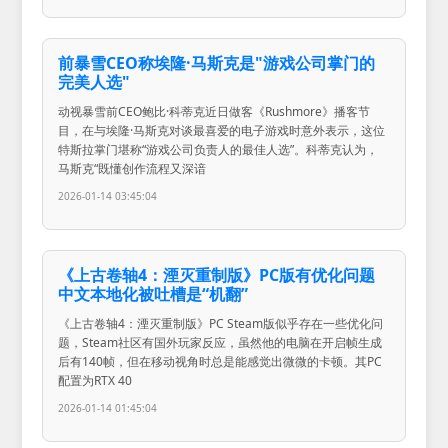
前暴雪CEO称埃隆·马斯克是"游戏公司掌门的
完美人选"
动视暴雪前CEO鲍比·科蒂克近日做客《Rushmore》播客节
目，在与埃隆·马斯克对谈最喜爱的电子游戏时意外表示，这位
特斯拉掌门堪称“游戏公司负责人的最佳人选”。科蒂克认为，
马斯克“既懂创作流程又深谙
2026-01-14 03:45:04
《上古卷轴4：湮灭重制版》PC版有优化问题
中文本地化被吐槽是“机翻”
《上古卷轴4：湮灭重制版》PC Steam版似乎存在一些优化问
题，Steam社区有国外玩家反应，虽然他的电脑在开启帧生成
后有140帧，但在移动视角时总是能感觉出微微的卡顿。其PC
配置为RTX 40
2026-01-14 01:45:04