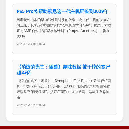
PS5 Pro将帮助索尼这一代主机延长到2029年
随着硬件成本的增加和性能进步的放缓，次世代主机的发展方
向正逐步从“纯硬件性能”转向“依赖机器学习与AI”。据悉，索尼
正与AMD合作推进“紫水晶计划”（Project Amethyst），旨在
为Pla
2026-01-14 01:00:04
《消逝的光芒：困兽》趣味数据 被干掉的丧尸
超22亿
《消逝的光芒：困兽》（Dying Light: The Beast）发售仅约两
周，但对玩家而言，这段时间已足够他们以破纪录的数量将丧
尸砍杀至“再无生机”。据开发商Techland透露，这款生存恐怖
游
2026-01-13 23:30:04