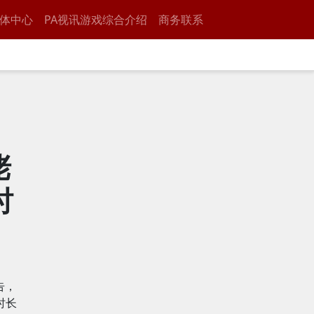
体中心
PA视讯游戏综合介绍
商务联系
佬
时
告，
时长