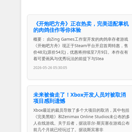
《开炮吧方舟》正在热卖，完美适配掌机
的肉鸽佳作等你体验
概要： 由Zing Games工作室开发的肉鸽幸存者游戏
《开炮吧方舟》现正于Steam平台开启首周特惠，售
价48元(原价54元)，优惠将持续至7月9日。本作在有
着可爱画风与优秀玩法的前提下与Stea
2026-05-26 05:30:05
未来被偷走了！Xbox开发人员对被取消
项目感到遗憾
Xbox最近的裁员导致了多个大项目的取消，其中包括
《完美黑暗》和Zenimax Online Studios未公布的多
人在线游戏。关于后者，据说菲尔-斯宾塞在游戏公布
前几个月就已经玩过了。据说斯宾塞非