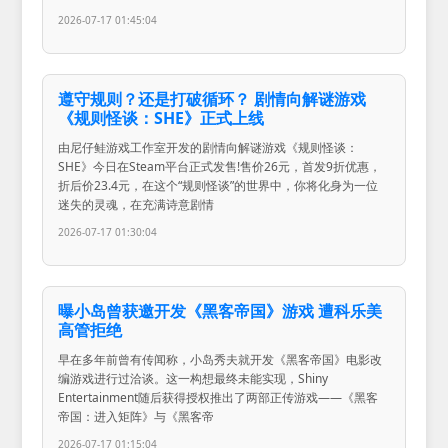
2026-07-17 01:45:04
遵守规则？还是打破循环？ 剧情向解谜游戏
《规则怪谈：SHE》正式上线
由尼仔鲑游戏工作室开发的剧情向解谜游戏《规则怪谈：
SHE》今日在Steam平台正式发售!售价26元，首发9折优惠，
折后价23.4元，在这个“规则怪谈”的世界中，你将化身为一位
迷失的灵魂，在充满诗意剧情
2026-07-17 01:30:04
曝小岛曾获邀开发《黑客帝国》游戏 遭科乐美
高管拒绝
早在多年前曾有传闻称，小岛秀夫就开发《黑客帝国》电影改
编游戏进行过洽谈。这一构想最终未能实现，Shiny
Entertainment随后获得授权推出了两部正传游戏——《黑客
帝国：进入矩阵》与《黑客帝
2026-07-17 01:15:04