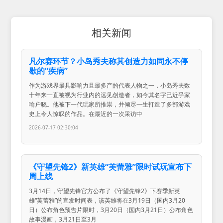
相关新闻
凡尔赛环节？小岛秀夫称其创造力如同永不停
歇的“疾病”
作为游戏界最具影响力且最多产的代表人物之一，小岛秀夫数
十年来一直被视为行业内的远见创造者，如今其名字已近乎家
喻户晓。他被下一代玩家所推崇，并倾尽一生打造了多部游戏
史上令人惊叹的作品。在最近的一次采访中
2026-07-17 02:30:04
《守望先锋2》新英雄“芙蕾雅”限时试玩宣布下
周上线
3月14日，守望先锋官方公布了《守望先锋2》下赛季新英
雄“芙蕾雅”的宣发时间表，该英雄将在3月19日（国内3月20
日）公布角色预告片限时，3月20日（国内3月21日）公布角色
故事漫画，3月21日至3月