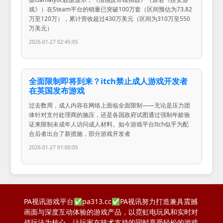
戏》）在Steam平台的销量已突破100万套（区间预估为73.82
万至120万），累计营收超过430万美元（区间为310万至550
万美元）
2026-01-27 02:45:05
全面限制即将到来？itch禁止成人游戏开发者
在英国发布游戏
过去数周，成人内容在网络上面临全面限制——无论是压力团
体针对支付处理商的施压，还是各国政府试图通过强制年龄验
证来限制未成年人访问成人材料。如今游戏平台Itch似乎为配
合后者出台了新措施，部分游戏开发者
2026-01-27 01:00:05
PA视讯游戏平台✅pa313.cc✅PA视讯努力打造兼具震撼
画面与深度互动体验的游戏产品，以霓虹电玩风和实时对
战玩法为核心，让玩家在技术支持的同时享受轻松的游戏