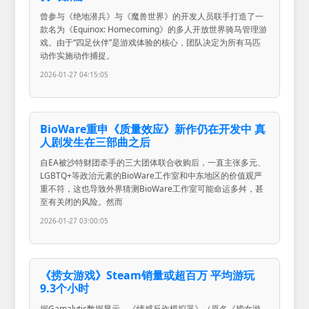
曾参与《绝地潜兵》与《魔兽世界》的开发人员联手打造了一
款名为《Equinox: Homecoming》的多人开放世界骑马管理游
戏。由于“四足伙伴”是游戏体验的核心，团队决定为所有马匹
动作实施动作捕捉。
2026-01-27 04:15:05
BioWare重申《质量效应》新作仍在开发中 真
人剧发生在三部曲之后
自EA被沙特财团牵手的三大团体联合收购后，一直主张多元、
LGBTQ+等政治元素的BioWare工作室和中东地区的价值观严
重不符，这也导致外界猜测BioWare工作室可能命运多舛，甚
至有关闭的风险。然而
2026-01-27 03:00:05
《捞女游戏》Steam销量或超百万 平均游玩
9.3个小时
据Gamalytic数据显示，《情感反诈模拟器》（原名《捞女游