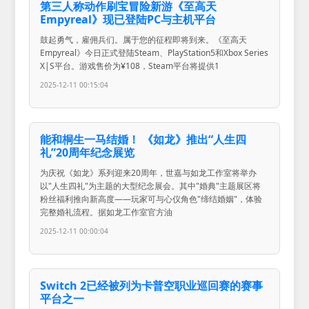
第三人称动作刷宝冒险新游《至高天
Empyreal》现已登陆PC与主机平台
鼓起勇气，雇佣兵们。属于您的征程即将到来。《至高天
Empyreal》今日正式登陆Steam、PlayStation5和Xbox Series
X|S平台。游戏售价为¥108，Steam平台将提供1
2025-12-11 00:15:04
能和桐生一马结婚！ 《如龙》推出“人生四
礼”20周年纪念展览
为庆祝《如龙》系列迎来20周年，世嘉与如龙工作室将举办
以"人生四礼"为主题的大型纪念展会。其中"婚典"主题展区将
粉丝福利推向新高度——玩家可与心仪角色"缔结婚姻"，体验
完整婚礼流程。据如龙工作室官方油
2025-12-11 00:00:04
Switch 2已经被列为卡普空职业巡回赛的赛事
平台之一