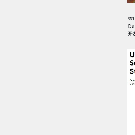
查理
D
开