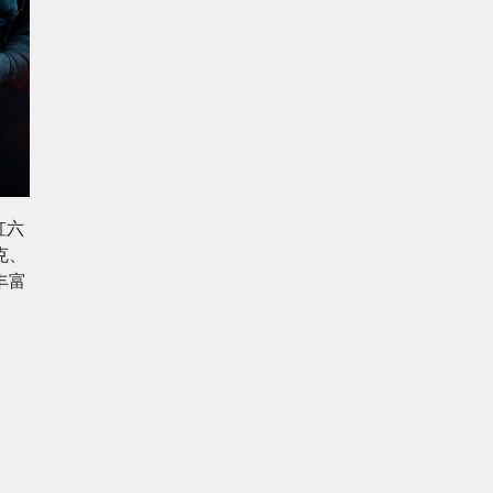
虹六
克、
丰富