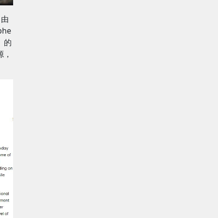
，由
phe
》的
源，