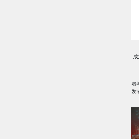
成
者
发