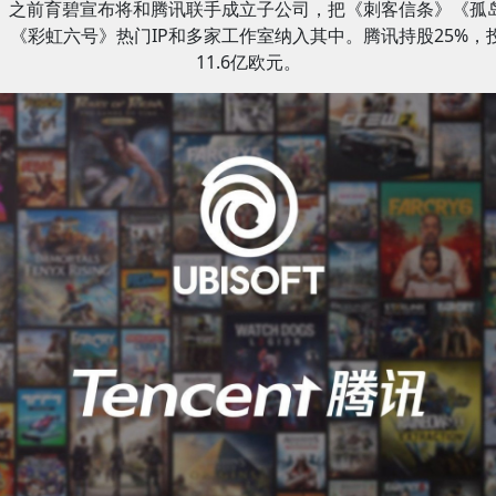
之前育碧宣布将和腾讯联手成立子公司，把《刺客信条》《孤
》《彩虹六号》热门IP和多家工作室纳入其中。腾讯持股25%，
11.6亿欧元。