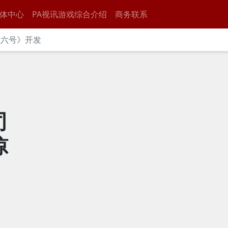
体中心
PA视讯游戏综合介绍
商务联系
虹六号》开发
司
惊