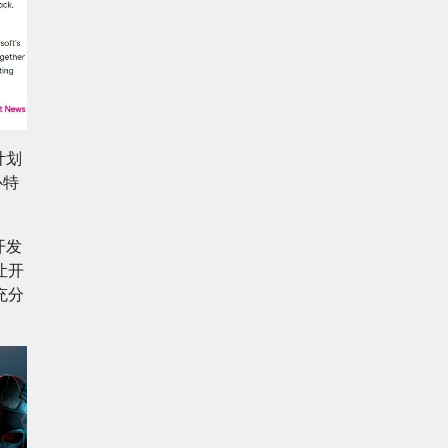
计划
心特
开发
让开
充分