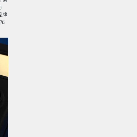
方
品牌
拓