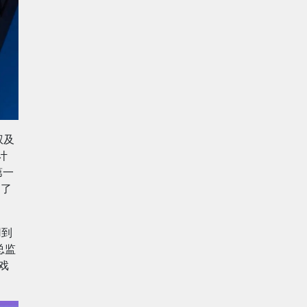
权及
计
第一
启了
用到
务总监
戏