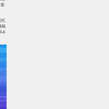
丰富
刻式
该机
-A