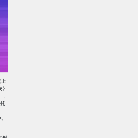
戏上
夫》
》，
乌托
中。
有创