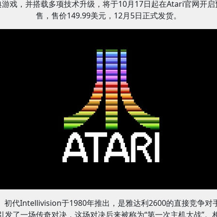
典游戏，并搭载多项技术升级，将于10月17日起在Atari官网开启
售，售价149.99美元，12月5日正式发货。
初代Intellivision于1980年推出，是雅达利2600的直接竞争对
引发了一场传奇对决，这场对决后来被称为“第一次主机大战”。