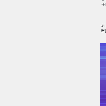
于
设
型