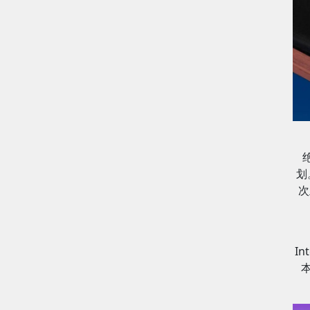
划
次
In