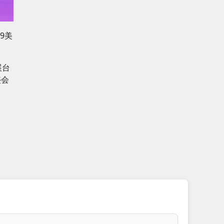
99美
展台
盛会