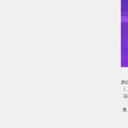
的
（
以
鱼