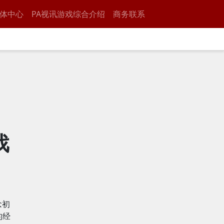
体中心
PA视讯游戏综合介绍
商务联系
：
戏
念初
的经