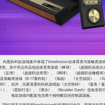
内置的45款游戏集中体现了Intellivision在体育类与策略类游
优势。其中亮点作品包括体育类游戏《棒球》、《超级职业高尔
、《足球》、《超级职业滑雪》、《网球》、《超级职业橄榄球
及策略类游戏《B-17轰炸机》、《海战》、《太空战役》、《
邦》。此外，玩家喜爱的街机游戏如《太空粉碎》、《鲨鱼！鲨
！》、《星际打击》、《薄冰》、《Boulder Dash》也收录其
每款游戏均配套包含两个独特醒目的控制器面板。
“我们很高兴能庆祝Intellivision的45周年纪念日，而将这款富