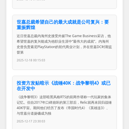
世嘉总裁希望自己的最大成就是公司复兴：要
重振辉煌
近日世嘉总裁内海州史接受外媒The Game Business采访，他
希望世嘉的复兴能成为他职业生涯中“最伟大的成就”。内海州
史曾负责索尼PlayStation的初代商业计划，并在世嘉DC时期监
督第
2025-12-18 00:15:03
投资方发贴暗示《战锤40K：战争黎明4》或已
在开发中
《战争黎明3》这部暗黑风格RTS的前两作堪称一代玩家的集体
记忆。但自2017年口碑崩坏的第三部后，Relic就再未回归战锤
40K宇宙。期间他们经历了发布《帝国时代4》《英雄连3》、
与世嘉分道扬镳成为独
2025-12-17 23:30:03