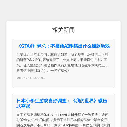
相关新闻
《GTA6》老总：不相信AI能搞出什么爆款游戏
只要你近几年上过网，就肯定知道，我们现在已经被网上泛滥
的所谓“AI垃圾”内容给淹没了（比如上周，那些模仿吉卜力画
风、让人尴尬的AI剽窃画作就铺天盖地地出现在各大网站上，
看看这个就明白了）。一些游戏公司
2025-12-18 04:30:03
日本小学生游戏喜好调查：《我的世界》碾压
式夺冠
日本游戏培训机构Game Trainoer近日开展了一项调查，通过
对324名小学生的访问，揭示了当前日本低龄群体中最受欢迎
的游戏系列。不出所料，微软与Mojang旗下风靡全球的《我的