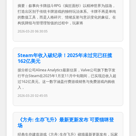
摘要：叙事向卡牌战斗RPG《疯狂面纱》以精神世界为战场，
打造出区别于传统卡牌游戏的独特玩法体系。卡牌不再是单纯
的数值工具，而是人格碎片、情绪反射与意识变化的象征。在
构筑牌组与管理理智值的过程中，玩家将
2026-03-20 06:30:05
Steam年收入破纪录！2025年未过完已狂揽
162亿美元
据分析公司Alinea Analytics最新估算，Valve公司旗下数字发
行平台Steam在2025年1月至11月中旬期间，已实现总收入超
过162亿美元。这一数字涵盖付费游戏销售与免费游戏内购收
入，
2026-03-20 02:45:05
《方舟: 生存飞升》最新更新发布 可爱猫咪登
场
经典生存建造游戏《方舟: 生存飞升》砌墙最新更新发布，玩家