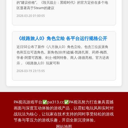
的“建议价格”。《毁灭战士：黑暗时代》的官方定价在多个地
区显著高于Steam的建议
2026-03-20 01:00:05
《歧路旅人0》角色立绘 各平台运行规格公开
近日SE公布了新作《八方旅人0》角色立绘。包含三位反派角
色和五位可选角色。新角色(伙伴)盗贼-凯路扎斯、药师-梅西、
学者-阿蕾可西雅、剑士-维阿特鲁、商人-路德亮相。官方还表
示，《歧路旅人0》玩家可和
2026-03-19 23:15:05
PA视讯游戏平台✅pa313.cc✅PA视讯努力打造兼具震撼
画面与深度互动体验的游戏产品，以霓虹电玩风和实时对
战玩法为核心，让玩家在技术支持的同时享受轻松的游戏
节奏与零压力的游戏乐趣，开启全新沉浸体验。
网站地图