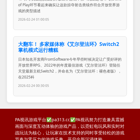
of Play环节看起来确实让这款掠夺射击类续作符合开放世界游
戏的类型描述
2026-02-24 01:00:05
大翻车！ 多家媒体称《艾尔登法环》Switch2
掌机模式运行糟糕
日本知名开发商FromSoftware今年早些时候决定让广受好评的
开放世界RPG、2022年的年度最佳游戏《艾尔登法环》登陆任
天堂最新主机Switch2，并命名为《艾尔登法环：褪色者版》，
在2025科
2026-02-24 00:30:05
PA视讯游戏平台✅pa313.cc✅PA视讯努力打造兼具震撼
画面与深度互动体验的游戏产品，以霓虹电玩风和实时对
战玩法为核心，让玩家在技术支持的同时享受轻松的游戏
节奏与零压力的游戏乐趣，开启全新沉浸体验。