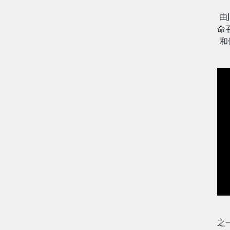
由J
命
和
之