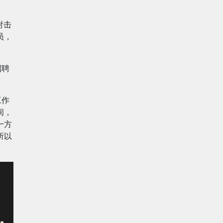
射击
员，
招聘
工作
间，
一方
所以