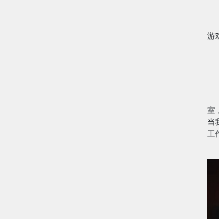
游
室
当
工