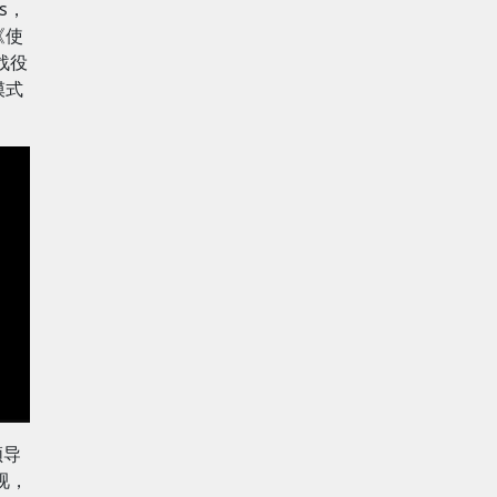
es，
《使
战役
模式
领导
视，