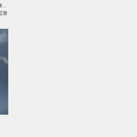
皮肤，
过游