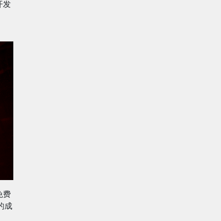
开发
免费
的成