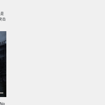
别是
制突击
No