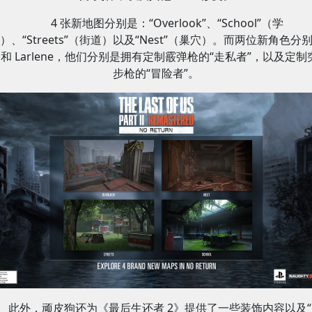
4 张新地图分别是：“Overlook”、“School”（学
）、“Streets”（街道）以及“Nest”（巢穴）。而两位新角色分
ll 和 Larlene，他们分别是拥有定制霰弹枪的“走私者”，以及定
步枪的“冒险者”。
此外，顽皮狗还为《最后生还者 2》提供了一些装饰内容以及“