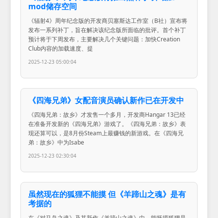
mod储存空间
《辐射4》周年纪念版的开发商贝塞斯达工作室（B社）宣布将
发布一系列补丁，旨在解决该纪念版所面临的批评。首个补丁
预计将于下周发布，主要解决几个关键问题：加快Creation
Club内容的加载速度、提
2025-12-23 05:00:04
《四海兄弟》女配音演员确认新作已在开发中
《四海兄弟：故乡》才发售一个多月，开发商Hangar 13已经
在准备开发新的《四海兄弟》游戏了。《四海兄弟：故乡》表
现还算可以，是8月份Steam上最赚钱的新游戏。在《四海兄
弟：故乡》中为Isabe
2025-12-23 02:30:04
虽然现在的狐狸不能摸 但《羊蹄山之魂》是有
考据的
在《对马岛之魂》及其新作《羊蹄山之魂》中，能抚摸狐狸是