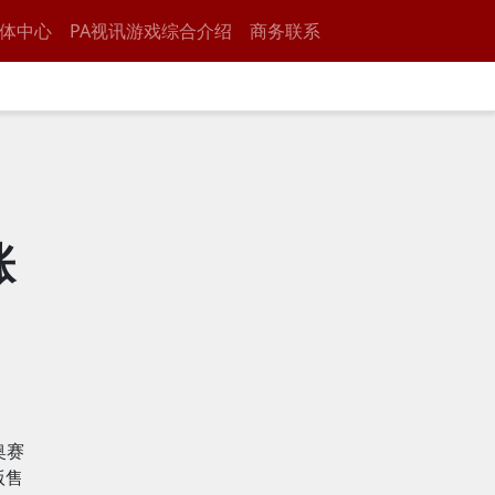
体中心
PA视讯游戏综合介绍
商务联系
涨
？
奥赛
版售