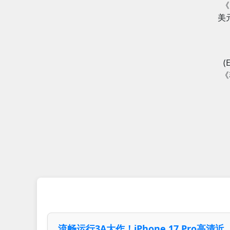
《
美
(
《
流畅运行3A大作！iPhone 17 Pro高清近