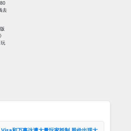
80
钱去
色版
遗》
，玩
Visa和万事达遭大量玩家抵制 股价出现大