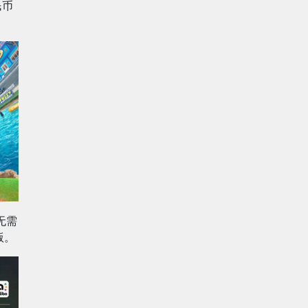
民币
无需
版。