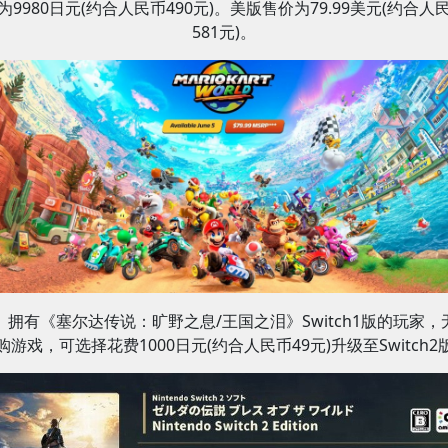
为9980日元(约合人民币490元)。美版售价为79.99美元(约合人
581元)。
拥有《塞尔达传说：旷野之息/王国之泪》Switch1版的玩家，
购游戏，可选择花费1000日元(约合人民币49元)升级至Switch2