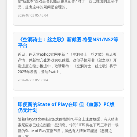
部“新版本”游戏是否真能超越其前作? 对于一些已推出的重制作
品，提出这样的疑问是合理的。
2026-07-03 05:45:04
《空洞骑士：丝之歌》新截图 将登NS1/NS2等
平台
近日，任天堂eShop官网更新了《空洞骑士：丝之歌》商店页
详情，并新增几张游戏实机截图。这似乎预示着《丝之歌》开
发进度在稳步推进中，敬请期待！《空洞骑士：丝之歌》将于
2025年发售，登陆Switch、
2026-07-03 05:30:04
即便新的State of Play在即 但《血源》PC版
仍无计划
随着PlayStation独占游戏移植到PC平台上速度放缓，有人猜测
索尼应该已经在酝酿一些消息。传闻SIE即将在下周三举行一场
新的State of Play直播节目，虽然有人猜测可能是《恶魔之
魂：重