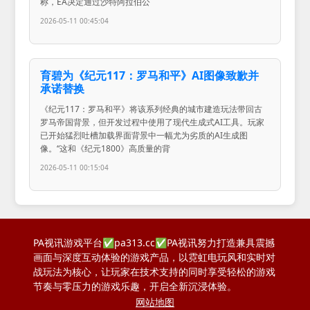
称，EA决定通过沙特阿拉伯公
2026-05-11 00:45:04
育碧为《纪元117：罗马和平》AI图像致歉并
承诺替换
《纪元117：罗马和平》将该系列经典的城市建造玩法带回古
罗马帝国背景，但开发过程中使用了现代生成式AI工具。玩家
已开始猛烈吐槽加载界面背景中一幅尤为劣质的AI生成图
像。“这和《纪元1800》高质量的背
2026-05-11 00:15:04
PA视讯游戏平台✅pa313.cc✅PA视讯努力打造兼具震撼
画面与深度互动体验的游戏产品，以霓虹电玩风和实时对
战玩法为核心，让玩家在技术支持的同时享受轻松的游戏
节奏与零压力的游戏乐趣，开启全新沉浸体验。
网站地图