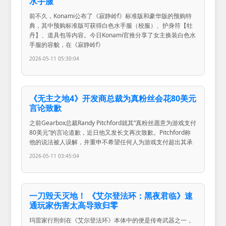
水手服
前不久，Konami公布了《寂静岭f》标准版和豪华版的预购特
典，其中预购标准版可获得白色水手服（校服）、护身符【牡
丹】、道具包等内容。今日Konami官推分享了女主换装白色水
手服的容貌，在《寂静岭f》
2026-05-11 05:30:04
《无主之地4》开发商总裁为真粉丝会花80美元
言论致歉
之前Gearbox总裁Randy Pitchford就其“真粉丝愿意为游戏支付
80美元”的言论道歉，近日他又发长文再次致歉。Pitchford称
他的说法被人误解，并重申不希望任何人为游戏支付超出其承
2026-05-11 03:45:04
一刀毁天灭地！ 《艾尔登法环：黑夜君临》速
通玩家伤害太高导致归零
玛雷家行刑剑在《艾尔登法环》本体中的便是传奇武器之一，