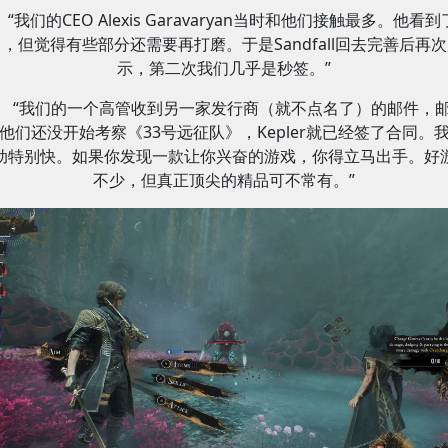
“我们的CEO Alexis Garavaryan当时和他们接触最多。他看
，但觉得有些部分还需要再打磨。于是Sandfall回去完善后再
示，第二次我们几乎是秒签。”
“我们的一个高管收到另一家发行商（就不点名了）的邮件，
他们还没开始考察《33号远征队》，Kepler就已经签了合同。
动特别快。如果你发现一款让你兴奋的游戏，你得立马出手。好
不少，但真正顶尖的精品可不常有。”