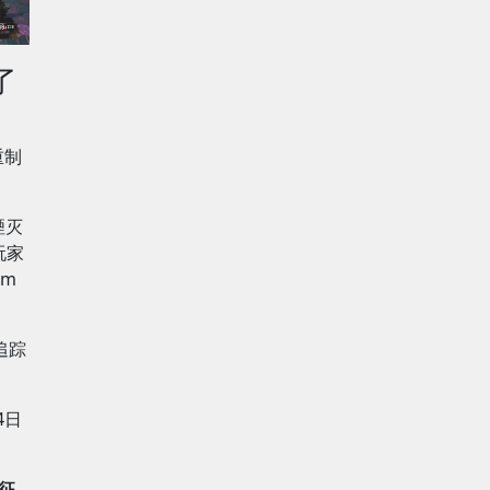
了
重制
湮灭
玩家
am
追踪
4日
征