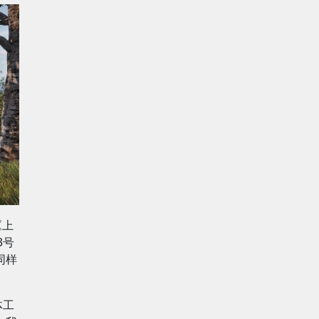
《上
3号
同样
体工