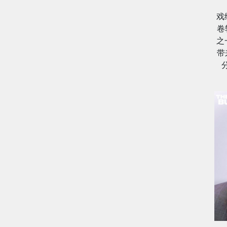
戏
卷
之
带