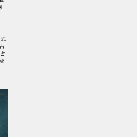
用
日式
m占
n占
获成