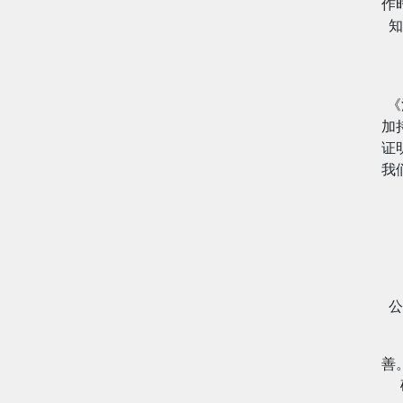
作
知
《
加
证
我
公
善