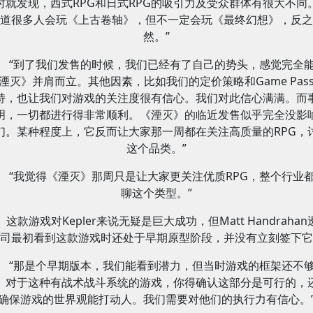
时就发现，西式RPG和日式RPG的吸引力及受众群体有很大不同
道很多人会玩《上古卷轴》，但不一定会玩《最终幻想》，反之
然。”
“到了我们发售的时候，我们已经有了自己的势头，感觉完全
湮灭》并肩而立。其他因素，比如我们的定价策略和Game Pas
持，也让我们对游戏的关注度很有信心。我们对此信心满满。而
明，一切都进行得非常顺利。《湮灭》的临近发售似乎完全没影
们。某种程度上，它反而让大家那一周都在关注高质量的RPG，
这个品类。”
“我觉得《湮灭》那周只是让大家更关注优质RPG，整个行业
聊这个类型。”
这款游戏对Kepler来说无疑是巨大成功，但Matt Handrahan
司最初看到这款游戏时还处于早期原型阶段，并没有立刻签下它
“那是个早期版本，我们能看到潜力，但当时游戏的框架还不
。对于这种有战术战斗系统的游戏，你得确认这部分是可行的，
确保游戏的世界观能打动人。我们需要对他们的执行力有信心。