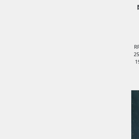
R
2
1