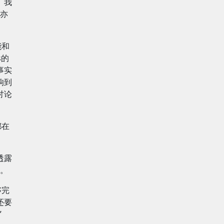
。我
亦
能和
s的
事实
响到
讨论
都在
透露
。
够完
还要
”