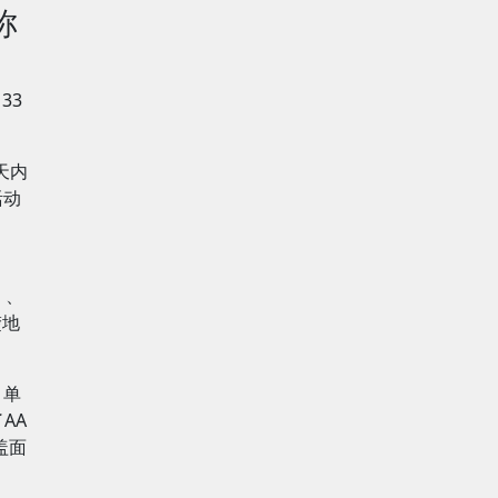
称
33
三天内
活动
》、
楚地
，单
AA
盖面