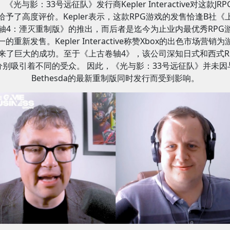
《光与影：33号远征队》发行商Kepler Interactive对这款JRP
给予了高度评价。Kepler表示，这款RPG游戏的发售恰逢B社《
轴4：湮灭重制版》的推出，而后者是迄今为止业内最优秀RPG
一的重新发售。Kepler Interactive称赞Xbox的出色市场营销为
来了巨大的成功。至于《上古卷轴4》，该公司深知日式和西式R
分别吸引着不同的受众。 因此，《光与影：33号远征队》并未因
Bethesda的最新重制版同时发行而受到影响。