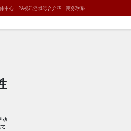
体中心
PA视讯游戏综合介绍
商务联系
性
里动
运之