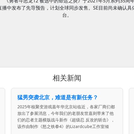
《勇者斗恶龙12 被选中的命运之炎》于2021年5月系列35周
直播中发布了先导预告，计划全球同步发售。SE目前尚未确认具
台。
相关新闻
猛男突袭北京，难道是有新任务？
2025年核聚变游戏嘉年华北京站临近，各家厂商们都
放出了参展消息，今年我们的老朋友世嘉则带来了他
们的忍者主题横版战斗新作《超级忍 反攻的斩击》，
该作由制作《怒之铁拳4》的Lizardcube工作室倾