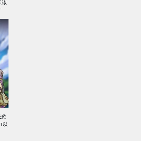
示该
"
表歉
力以