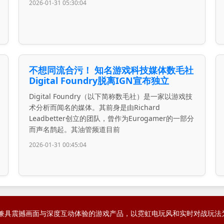
2026-01-31 05:30:04
不想同流合污！ 知名游戏科技媒体数毛社
Digital Foundry脱离IGN宣布独立
Digital Foundry（以下简称数毛社）是一家以游戏技
术分析而闻名的媒体。其前身是由Richard
Leadbetter创立的团队，曾作为Eurogamer的一部分
而声名鹊起。其油管频道目前
2026-01-31 00:45:04
努力打造兼具震撼画面与深度互动体验的游戏产品，以霓虹电玩风和实时对战
。