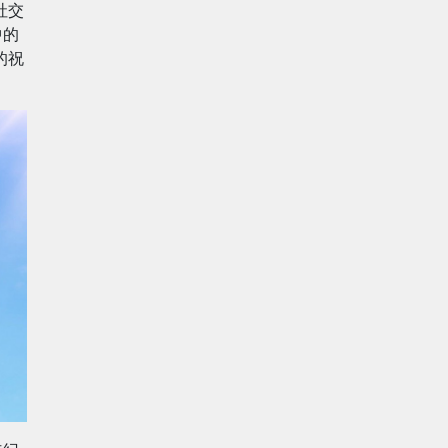
社交
中的
的祝