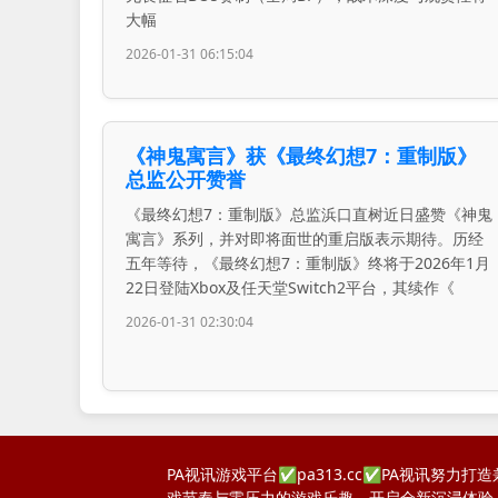
大幅
2026-01-31 06:15:04
《神鬼寓言》获《最终幻想7：重制版》
总监公开赞誉
《最终幻想7：重制版》总监浜口直树近日盛赞《神鬼
寓言》系列，并对即将面世的重启版表示期待。历经
五年等待，《最终幻想7：重制版》终将于2026年1月
22日登陆Xbox及任天堂Switch2平台，其续作《
2026-01-31 02:30:04
PA视讯游戏平台✅pa313.cc✅PA视讯
戏节奏与零压力的游戏乐趣，开启全新沉浸体验