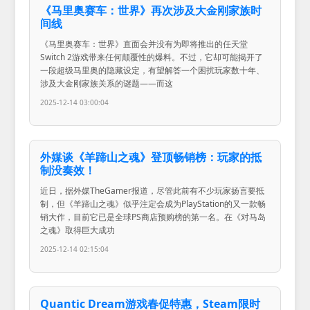
《马里奥赛车：世界》再次涉及大金刚家族时
间线
《马里奥赛车：世界》直面会并没有为即将推出的任天堂
Switch 2游戏带来任何颠覆性的爆料。不过，它却可能揭开了
一段超级马里奥的隐藏设定，有望解答一个困扰玩家数十年、
涉及大金刚家族关系的谜题——而这
2025-12-14 03:00:04
外媒谈《羊蹄山之魂》登顶畅销榜：玩家的抵
制没奏效！
近日，据外媒TheGamer报道，尽管此前有不少玩家扬言要抵
制，但《羊蹄山之魂》似乎注定会成为PlayStation的又一款畅
销大作，目前它已是全球PS商店预购榜的第一名。在《对马岛
之魂》取得巨大成功
2025-12-14 02:15:04
Quantic Dream游戏春促特惠，Steam限时