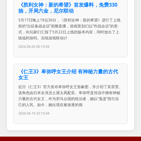
《胜利女神：新的希望》首发爆料，免费330
抽，开局六金，尼尔联动
5月17日晚上19点30分，《胜利女神：新的希望》进行了上线
前的“出征备战会议”前瞻直播，游戏策划们以“作战会议”的形
式，向玩家们汇报了5月22日上线的版本内容，同时放出了上
线福利加码、后续游戏联动计
2026-04-20 00:15:04
《仁王3》卑弥呼女王介绍 有神秘力量的古代
女王
近日《仁王3》官方发布卑弥呼女王形象图，并介绍了其背景。
该角色由日本女演员土屋太凤配音。卑弥呼是传说中拥有神秘
力量的古代女王，作为邪马台国的统治者，她以“鬼道”指引自
己的人民。如今，她出现在被放逐的德
2026-04-19 23:15:04