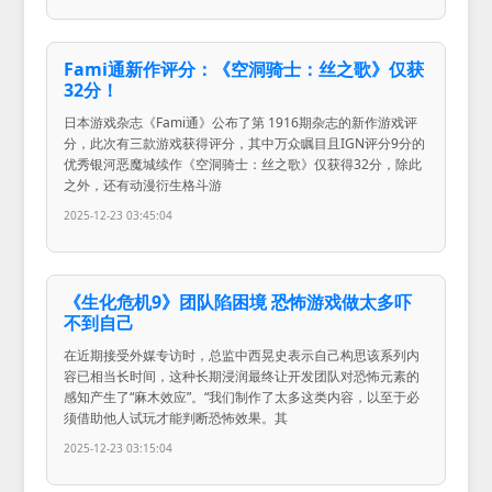
Fami通新作评分：《空洞骑士：丝之歌》仅获
32分！
日本游戏杂志《Fami通》公布了第 1916期杂志的新作游戏评
分，此次有三款游戏获得评分，其中万众瞩目且IGN评分9分的
优秀银河恶魔城续作《空洞骑士：丝之歌》仅获得32分，除此
之外，还有动漫衍生格斗游
2025-12-23 03:45:04
《生化危机9》团队陷困境 恐怖游戏做太多吓
不到自己
在近期接受外媒专访时，总监中西晃史表示自己构思该系列内
容已相当长时间，这种长期浸润最终让开发团队对恐怖元素的
感知产生了“麻木效应”。“我们制作了太多这类内容，以至于必
须借助他人试玩才能判断恐怖效果。其
2025-12-23 03:15:04