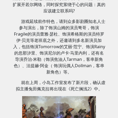
扩展开若尔网络，同时探究萦绕于心的问题：真的
应该建立联系吗?
游戏延续前作特色，请到众多影剧圈知名人士
参与演出，除了饰演山姆的演员弩哥，饰演
Fragile的演员蕾雅‧瑟杜、饰演希格斯的演员特罗
伊·贝克等老班底之外，还邀请到多名新演员加
入，包括饰演Tomorrow的艾丽·范宁、饰演Rainy
的忽那汐里、饰演尼尔的卢卡·马里内利，还有名
导演乔治‧米勒（饰演焦油人Tarman，客串新角
色）、法提赫·阿金（ 饰演玩偶人Dollman，客串
新角色）等。
就在上周，小岛工作室发布了新片段，确认虚
拟主播兔田佩克拉将出现在《死亡搁浅2》中。