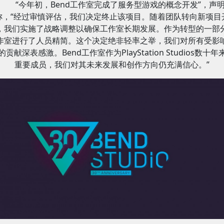
“今年初，Bend工作室完成了服务型游戏的概念开发”，声
称，“经过审慎评估，我们决定终止该项目。随着团队转向新项目
，我们实施了战略调整以确保工作室长期发展。作为转型的一部
作室进行了人员精简。这个决定绝非轻率之举，我们对所有受影
的贡献深表感激。Bend工作室作为PlayStation Studios数十年
重要成员，我们对其未来发展和创作方向仍充满信心。”