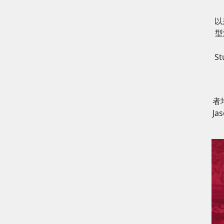
以
型
S
者
J