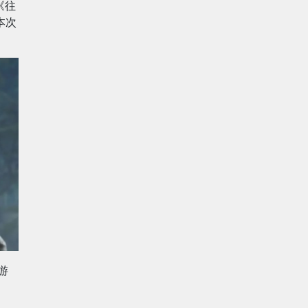
《往
本次
游