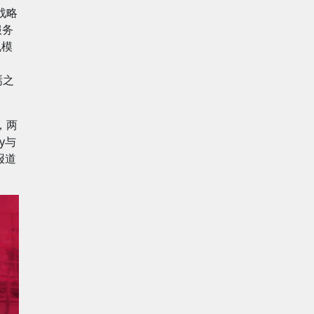
战略
服务
规模
焉之
，两
y与
报道