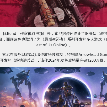
除Bend工作室被取消项目外，索尼据传还终止了服务型《战
目，而顽皮狗也取消了为《最后生还者》系列开发的多人游戏《T
Last of Us Online》。
索尼在服务型游戏领域也取得过成功，特别是Arrowhead Gam
开发的《绝地潜兵2》，该作2024年发售后销量突破1200万份