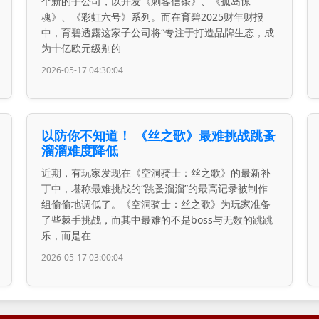
个新的子公司，以开发《刺客信条》、《孤岛惊
魂》、《彩虹六号》系列。而在育碧2025财年财报
中，育碧透露这家子公司将“专注于打造品牌生态，成
为十亿欧元级别的
2026-05-17 04:30:04
以防你不知道！ 《丝之歌》最难挑战跳蚤
溜溜难度降低
近期，有玩家发现在《空洞骑士：丝之歌》的最新补
丁中，堪称最难挑战的“跳蚤溜溜”的最高记录被制作
组偷偷地调低了。《空洞骑士：丝之歌》为玩家准备
了些棘手挑战，而其中最难的不是boss与无数的跳跳
乐，而是在
2026-05-17 03:00:04