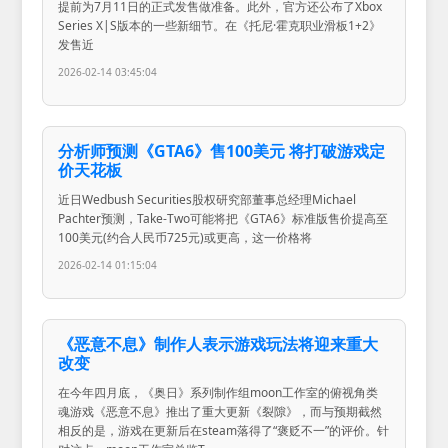
提前为7月11日的正式发售做准备。此外，官方还公布了Xbox
Series X|S版本的一些新细节。在《托尼·霍克职业滑板1+2》
发售近
2026-02-14 03:45:04
分析师预测《GTA6》售100美元 将打破游戏定
价天花板
近日Wedbush Securities股权研究部董事总经理Michael
Pachter预测，Take-Two可能将把《GTA6》标准版售价提高至
100美元(约合人民币725元)或更高，这一价格将
2026-02-14 01:15:04
《恶意不息》制作人表示游戏玩法将迎来重大
改变
在今年四月底，《奥日》系列制作组moon工作室的俯视角类
魂游戏《恶意不息》推出了重大更新《裂隙》，而与预期截然
相反的是，游戏在更新后在steam落得了“褒贬不一”的评价。针