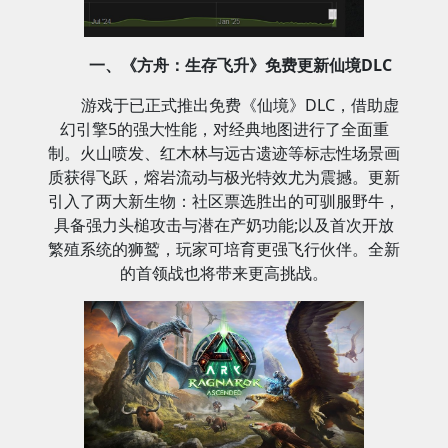
一、《方舟：生存飞升》免费更新仙境DLC
游戏于已正式推出免费《仙境》DLC，借助虚
幻引擎5的强大性能，对经典地图进行了全面重
制。火山喷发、红木林与远古遗迹等标志性场景画
质获得飞跃，熔岩流动与极光特效尤为震撼。更新
引入了两大新生物：社区票选胜出的可驯服野牛，
具备强力头槌攻击与潜在产奶功能;以及首次开放
繁殖系统的狮鹫，玩家可培育更强飞行伙伴。全新
的首领战也将带来更高挑战。