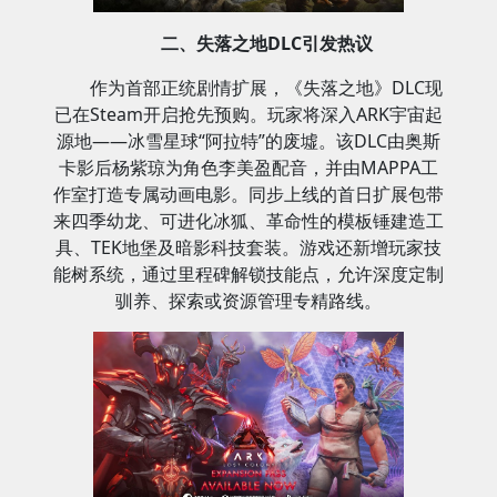
二、失落之地DLC引发热议
作为首部正统剧情扩展，《失落之地》DLC现
已在Steam开启抢先预购。玩家将深入ARK宇宙起
源地——冰雪星球“阿拉特”的废墟。该DLC由奥斯
卡影后杨紫琼为角色李美盈配音，并由MAPPA工
作室打造专属动画电影。同步上线的首日扩展包带
来四季幼龙、可进化冰狐、革命性的模板锤建造工
具、TEK地堡及暗影科技套装。游戏还新增玩家技
能树系统，通过里程碑解锁技能点，允许深度定制
驯养、探索或资源管理专精路线。