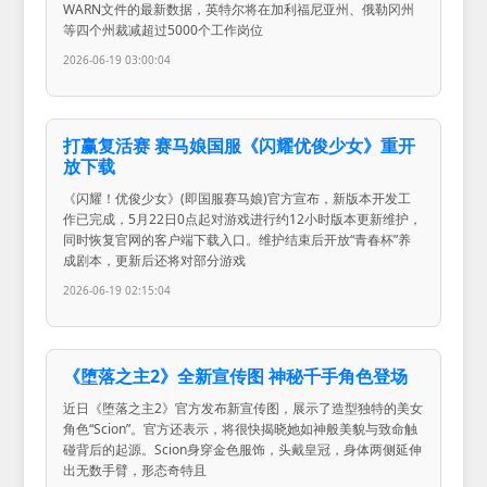
WARN文件的最新数据，英特尔将在加利福尼亚州、俄勒冈州
等四个州裁减超过5000个工作岗位
2026-06-19 03:00:04
打赢复活赛 赛马娘国服《闪耀优俊少女》重开
放下载
《闪耀！优俊少女》(即国服赛马娘)官方宣布，新版本开发工
作已完成，5月22日0点起对游戏进行约12小时版本更新维护，
同时恢复官网的客户端下载入口。维护结束后开放“青春杯”养
成剧本，更新后还将对部分游戏
2026-06-19 02:15:04
《堕落之主2》全新宣传图 神秘千手角色登场
近日《堕落之主2》官方发布新宣传图，展示了造型独特的美女
角色“Scion”。官方还表示，将很快揭晓她如神般美貌与致命触
碰背后的起源。Scion身穿金色服饰，头戴皇冠，身体两侧延伸
出无数手臂，形态奇特且