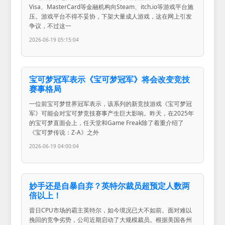
Visa、MasterCard等金融机构向Steam、itch.io等游戏平台施
压。游戏平台不得不妥协，下架大量成人游戏，这在网上引发
争议，不过这一
2026-06-19 05:15:04
宝可梦冠军表示《宝可梦冠军》将会改变竞技
赛事格局
一位前宝可梦世界冠军表示，该系列的新竞技游戏《宝可梦冠
军》可能会对宝可梦竞技赛事产生巨大影响。昨天，在2025年
的宝可梦直面会上，任天堂和Game Freak除了着重介绍了
《宝可梦传说：Z-A》之外
2026-06-19 04:00:04
妙手还是自暴自弃？英特尔裁员超预定人数两
倍以上！
昔日CPU市场的霸主英特尔，如今境况已大不如前。面对难以
挽回的竞争劣势，公司近期启动了大规模裁员。根据美国各州