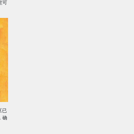
堂可
区已
，确