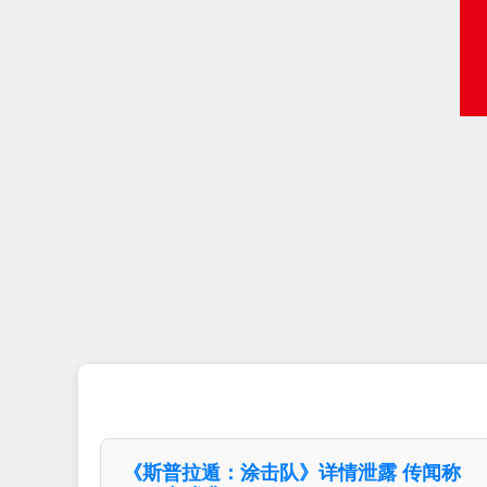
《斯普拉遁：涂击队》详情泄露 传闻称