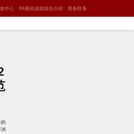
体中心
PA视讯游戏综合介绍
商务联系
2
范
造的
要浏