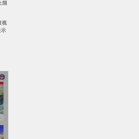
上限
歧视
表示