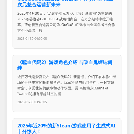
次元整合运营新未来
2025年4月30日，以"聚势次元力•入【谷】新浪潮"为主题的
2025谷谷逛谷GuGuGuGu战略招商会，在万众期待中拉开帷
幕。IP创新整合运营公司GuGuGuGu广邀来自全国各省市合作
方企业高管、投
2026-01-30 04:00:05
《噬血代码2》游戏角色介绍 与吸血鬼缔结羁
绊
近日万代南梦宫公布《噬血代码2》新情报，介绍了在本作中登
场的性格丰富的吸血鬼角色。玩家将能与他们搭档，一起穿越
时空，享受壮阔的故事和动作场面。露·马格梅尔(Manaka
Iwami饰)拥有穿越时空的能
2026-01-30 03:45:05
2025年近20%的新Steam游戏使用了生成式AI
十分惊人！