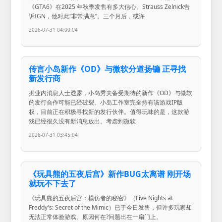
《GTA6》在2025 年秋季发售有多大信心。Strauss Zelnick告
诉IGN，他对此“非常满意”。三个月后，或许
2026-07-31 04:00:04
传言小岛新作《OD》与微软分道扬镳 正寻找
新发行商
据业内消息人士透露，小岛秀夫备受期待的新作《OD》与微软
的发行合作可能已经破裂。小岛工作室完全持有该游戏IP版
权，目前正在积极寻找新的发行伙伴。值得玩味的是，这款游
戏已经很久没有新消息放出。考虑到微软
2026-07-31 03:45:04
《玩具熊的五夜后宫》新作BUG太离谱 刚开场
就玩不下去了
《玩具熊的五夜后宫：模仿者的秘密》（Five Nights at
Freddy's: Secret of the Mimic）已于今日发售，但许多玩家却
无法正常体验游戏。原因何在?问题出在一扇门上。