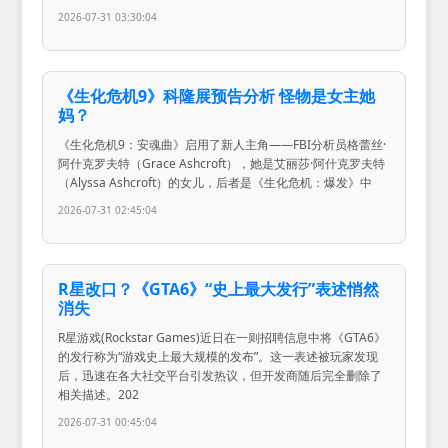
2026-07-31 03:30:04
《生化危机9》科隆展预告分析 怪物是女主她
妈？
《生化危机9：安魂曲》启用了新人主角——FBI分析员格蕾丝·
阿什克罗夫特（Grace Ashcroft），她是艾丽莎·阿什克罗夫特
（Alyssa Ashcroft）的女儿，后者是《生化危机：爆发》中
2026-07-31 02:45:04
R星改口？《GTA6》“史上最大发行”表述悄然
消失
R星游戏(Rockstar Games)近日在一则招聘信息中将《GTA6》
的发行称为“游戏史上最大规模的发布”。这一表述被玩家发现
后，迅速在各大社交平台引发热议，但开发商随后完全删除了
相关描述。202
2026-07-31 00:45:04