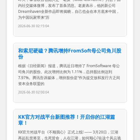
内社交媒体微博，发布了首条消息。老麦表示，他的新公司
Dreamhaven全新作品即将揭晓，自己也会在本月底来中国，
为中国玩家带来“历
2026-06-30 02:15:04
和索尼硬磕？腾讯增持FromSoft母公司角川股
份
根据《日经新闻》报道，腾讯近日增持了 FromSoftware 母公
司角川的股份。此次增持比例为 1.11%，总持股比例达到
7.97%。腾讯告诉媒体，增持股份是“作为提交放和发行方之间
资本业务联盟的
2026-06-30 02:00:04
KK官方对战平台新图推荐！开启你的江湖篇
章！
KK官方对战平台《不顺我心》正式上线! —— 3月20日，江湖
再起乱世将至，生死皆命，人在江湖，如何顺心?在这个风云诡