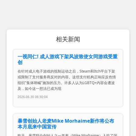
相关新闻
一视同仁! 成人游戏下架风波致使女同游戏受重
创
在针对成人电子游戏的抵制运动之后，Steam和Itch平台下架
或限制了支付服务商反对的内容。这些支付机构正响应反色情
组织"集体呐喊"施加的压力。许多人认为LGBTQ+内容会遭波
及，如今这一想法已成为现
2026-06-30 06:30:04
暴雪创始人老麦Mike Morhaime新作将公布
本月底来中国宣传
昨天，暴雪联合创始人之一老麦（Mike Morhaime）入驻了国