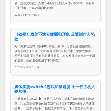
谲、恩怨交织的江湖里，不顺我心的人从来不缺对手，唯有真
正的强者，才能改写自己的命
2026-06-30 01:45:04
《铁拳》粉丝不满安娜回归形象 反遭制作人怒
批
万代南梦宫宣布《铁拳8》将推出新DLC角色安娜·威廉姆斯，
该角色将于3月31日向拥有角色通行证的玩家开放抢先体验，
并于4月3日面向所有玩家开放购买。本次安娜将会换上一个新
的造型，她的发型变成了不对称红
2026-06-30 00:15:04
媒体实测switch 2游戏加载速度 比一代主机大
幅加快
任天堂新主机switch 2今天正式发售，很多之前的情报有待验
证，比如新主机更换的昂贵新存储卡支持到底带来多大的速度
提升，一起来了解下。·根据之前的情报，任天堂曾表示即使不