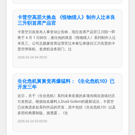
卡普空高层大换血 《怪物猎人》制作人辻本良
三升职首席产品官
卡普空日前发布人事变动公告称，现任首席产品官江川阳一即
将于 4 月 1 日卸任，接任他的将是《怪物猎人》系列制作人辻
本良三。公司总裁兼首席运营官辻本春弘将接任江川负责的卡
普空弹珠机、老虎机业务部门。辻
2026-03-24 04:30:05
生化危机舅舅党再爆猛料：《生化危机10》已
开发三年
近日，关于《生化危机》系列未来发展的多项传闻在游戏社区
引发热议。根据知名爆料人Dusk Golem的最新说法，卡普空
已在推进多款系列作品的开发，其中包括《生化危机10》以及
多部经典重制版。据透露，《生
2026-03-24 02:00:05