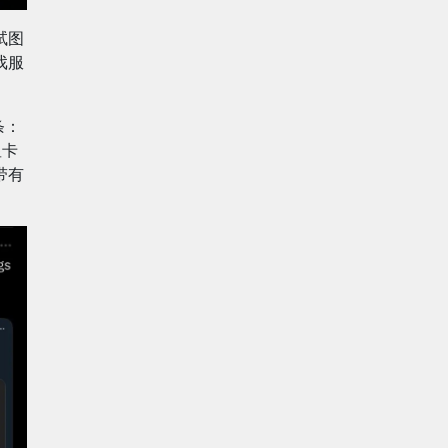
试图
戏服
条：
显卡
带有