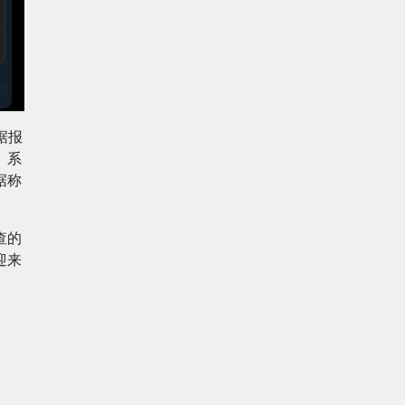
据报
》系
据称
查的
迎来