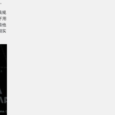
。
该规
下用
着他
期实