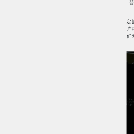
普
定
户
们