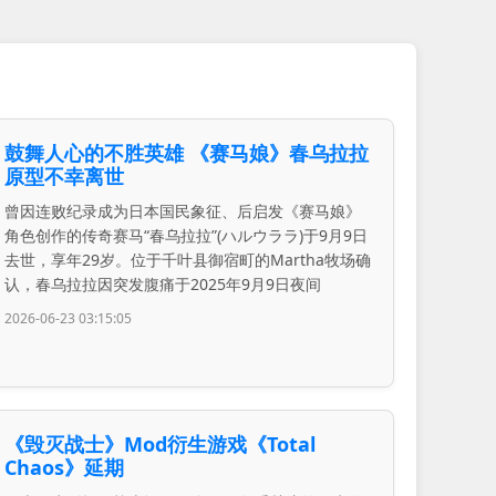
鼓舞人心的不胜英雄 《赛马娘》春乌拉拉
原型不幸离世
曾因连败纪录成为日本国民象征、后启发《赛马娘》
角色创作的传奇赛马“春乌拉拉”(ハルウララ)于9月9日
去世，享年29岁。位于千叶县御宿町的Martha牧场确
认，春乌拉拉因突发腹痛于2025年9月9日夜间
2026-06-23 03:15:05
《毁灭战士》Mod衍生游戏《Total
Chaos》延期