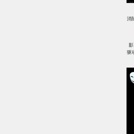
消
影
驱