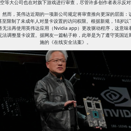
空等大公司也在对旗下游戏进行审查，尽管许多创作者表示反对
然而，英伟达近期的一项新公司规定将审查推向更深的层面：
甚至限制了未成年人对显卡设置的访问权限。根据新规，18岁以
将无法再使用英伟达应用（Nvidia app）更改驱动程序，这意味
无法调整显卡设置。据网友一篇帖子称，此举是为了遵守英国近
施的《在线安全法案》。