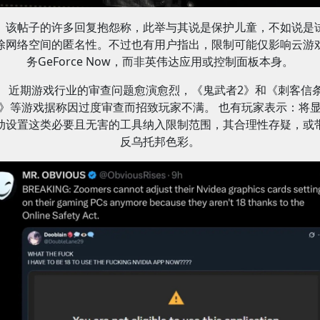
该帖子的许多回复抱怨称，此举与其说是保护儿童，不如说是
除网络空间的匿名性。不过也有用户指出，限制可能仅影响云游
务GeForce Now，而非英伟达应用或控制面板本身。
近期游戏行业的审查问题愈演愈烈，《鬼武者2》和《刺客信
》等游戏据称因过度审查而招致玩家不满。 也有玩家表示：将
动设置这类必要且无害的工具纳入限制范围，其合理性存疑，或
反乌托邦色彩。