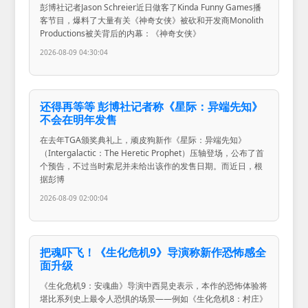
彭博社记者Jason Schreier近日做客了Kinda Funny Games播
客节目，爆料了大量有关《神奇女侠》被砍和开发商Monolith
Productions被关背后的内幕：《神奇女侠》
2026-08-09 04:30:04
还得再等等 彭博社记者称《星际：异端先知》
不会在明年发售
在去年TGA颁奖典礼上，顽皮狗新作《星际：异端先知》
（Intergalactic：The Heretic Prophet）压轴登场，公布了首
个预告，不过当时索尼并未给出该作的发售日期。而近日，根
据彭博
2026-08-09 02:00:04
把魂吓飞！《生化危机9》导演称新作恐怖感全
面升级
《生化危机9：安魂曲》导演中西晃史表示，本作的恐怖体验将
堪比系列史上最令人恐惧的场景——例如《生化危机8：村庄》