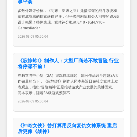
事平淡
多数外媒评价称，《明末：渊虚之羽》凭借深邃的战斗系统和
富有成就感的探索获得好评，但平淡的剧情和令人沮丧的BOSS
设计拖累了整体表现。媒体评分概览 8/10 - IGN7/10 -
GamesRadar
2026-08-09 05:30:04
《寂静岭f》制作人：大型厂商若不敢冒险 行业
将停滞不前！
在独立与中小型（2A）游戏持续崛起、部分作品甚至超越3A大
作销量的当下，《寂静岭f》制作人冈本基近日在社交媒体上发
表观点，指出“冒险精神”正是推动游戏产业发展的关键因素。
冈本表示，随着3A级游戏预算不
2026-08-09 05:00:04
《神奇女侠》曾打算用反向复仇女神系统 重启
后更像《战神》