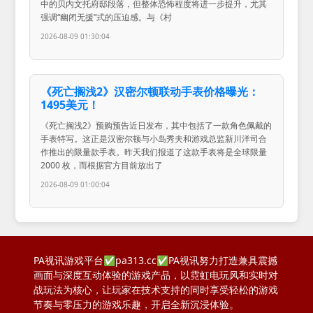
中的贝内文托府邸段落，但整体恐怖程度将进一步提升，尤其
强调“幽闭无援”式的压迫感。与《村
2026-08-09 01:30:04
《死亡搁浅2》汉密尔顿联动手表价格曝光：
1495美元！
《死亡搁浅2》预购预告近日发布，其中包括了一款角色佩戴的
手表特写。这正是汉密尔顿与小岛秀夫和游戏总监新川洋司合
作推出的限量款手表。昨天我们报道了这款手表将是全球限量
2000 枚，而根据官方目前放出了
2026-08-09 01:00:04
PA视讯游戏平台✅pa313.cc✅PA视讯努力打造兼具震撼
画面与深度互动体验的游戏产品，以霓虹电玩风和实时对
战玩法为核心，让玩家在技术支持的同时享受轻松的游戏
节奏与零压力的游戏乐趣，开启全新沉浸体验。