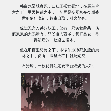
韩白龙梁城身死，四妖王殒亡蜀地，在辰主旨
意之下，军民拥戴之中，一切尽是妄图篡夺今后盛
世的猖狂魔徒，咎由自取，引火焚身。
躲过无穷刀兵的妖王，仅有一只负载薪柴，伤
痕累累的大鹏希有，只盼遁入西域，复归昆仑，寻
得最后的一处避世栖木。
但在那百里羽翼之下，本该如冰冷死灰般的余
烬之中，仍有一撮星火不甘就此熄灭。
石光烽，一枚仿佛注定要重新燃烧的火种。