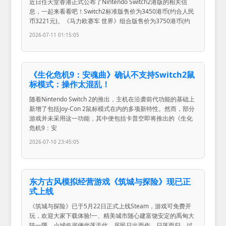
近日任天堂香港正式公布了Nintendo Switch2港版的相关信
息，一起来看看吧！Switch2标准版售价为3450港币(约合人民
币3221元)。《马力欧赛车 世界》组合版售价为3750港币(约
2026-07-11 01:15:05
《生化危机9：安魂曲》确认不支持Switch2鼠
标模式：操作太混乱！
随着Nintendo Switch 2的推出，主机在沿袭前代功能的基础上
新增了包括Joy-Con 2鼠标模式在内的多项新特性。然而，部分
游戏并未采用这一功能，其中便包括卡普空即将推出的《生化
危机9：安
2026-07-10 23:45:05
东方古风模拟经营游戏《筑城与探险》现已正
式上线
《筑城与探险》已于5月22日正式上线Steam，游戏可免费开
玩，欢迎大家下载体验!一、精美城市随心建富饶安定的禹甸大
陆一隅，小城临崖便坐落于此，居民日出而作、日落而归，过