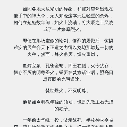
如同各地大放光明的异象，和那对突然出现在
他手中的神火令，无人知晓这本无足轻重的余烬，
如何在短短数年间，如火上浇油，将大辰之土又烧
成了一片燎原烈火。
即便在那场虚假的论剑、惨烈的屠戮后，惊惧
难安的辰主合天下正道之力得以捻熄那燃起一切的
火种，然而，烽火甫灭，煜火重燃，
血鳄宝象，孔雀金蛇，四王在侧，火令犹存，
恒存不灭的明尊圣火，誓要在焚燎诸业后，照亮日
思夜盼的光明道途。
焚世煜火，不灭明尊。
他是如今明教年轻的领袖，也是先教主石光烽
的独子。
十年前太华峰一役，父亲战死，半枚神火令被
夺，焚尽历代教主的圣明之火，终于也在他脚下熊