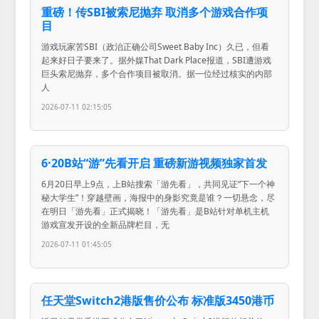
重磅！传SBI被索尼抛弃 取消多个游戏合作项
目
游戏玩家苦SBI（政治正确公司Sweet Baby Inc）久已，但看
起来好日子要来了。据外媒That Dark Place报道，SBI遭游戏
巨头索尼抛弃，多个合作项目被取消。据一位经过核实的内部
人
2026-07-11 02:15:05
6·20B站“游”先看开启 重磅新游视频独家首发
6月20日早上9点，上B站搜索「游先看」，共同见证“下一个神
秘大学生”！穿越壁画，海报中的身影究竟是谁？一切悬念，尽
在明日「游先看」正式揭晓！「游先看」是B站针对单机主机
游戏宣发开设的全新品牌栏目，无
2026-07-11 01:45:05
任天堂Switch2港版售价公布 标准版3450港币