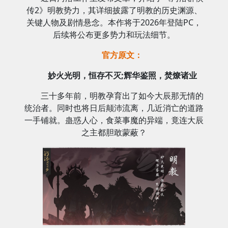
传2》明教势力，其详细披露了明教的历史渊源、
关键人物及剧情悬念。本作将于2026年登陆PC，
后续将公布更多势力和玩法细节。
官方原文：
妙火光明，恒存不灭;辉华鉴照，焚燎诸业
三十多年前，明教孕育出了如今大辰那无情的
统治者。同时也将日后颠沛流离，几近消亡的道路
一手铺就。蛊惑人心，食菜事魔的异端，竟连大辰
之主都胆敢蒙蔽？